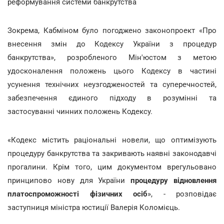
реформування системи банкрутства
Зокрема, Кабміном було погоджено законопроект «Про
внесення змін до Кодексу України з процедур
банкрутства», розробленого Мін'юстом з метою
удосконалення положень цього Кодексу в частині
усунення технічних неузгодженостей та суперечностей,
забезпечення єдиного підходу в розумінні та
застосуванні чинних положень Кодексу.
«Кодекс містить раціональні новели, що оптимізують
процедуру банкрутства та закривають наявні законодавчі
прогалини. Крім того, цим документом врегульовано
принципово нову для України
процедуру відновлення
платоспроможності фізичних осіб
», - розповідає
заступниця міністра юстиції Валерія Коломієць.