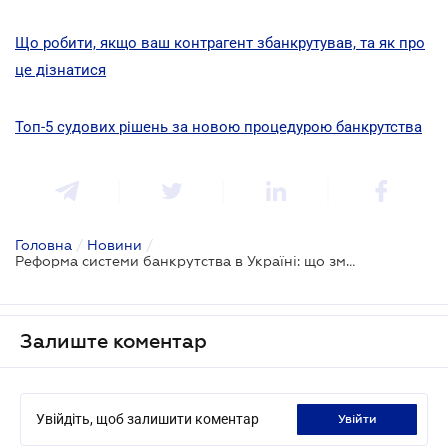
Що робити, якщо ваш контрагент збанкрутував, та як про
це дізнатися
Топ-5 судових рішень за новою процедурою банкрутства
Головна
/
Новини
/
Реформа системи банкрутства в Україні: що змінилося у 2020
Залиште коментар
Увійдіть, щоб залишити коментар
увійти