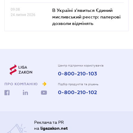
09.08
В Україні з'явиться Єдиний
24 липня 2026
мисливський реєстр: паперові
дозволи відмінять
Центр підтримки користувачів
0-800-210-103
ПРО КОМПАНІЮ
Підбір продуктів та рішень
0-800-210-102
Реклама та PR
на
ligazakon.net