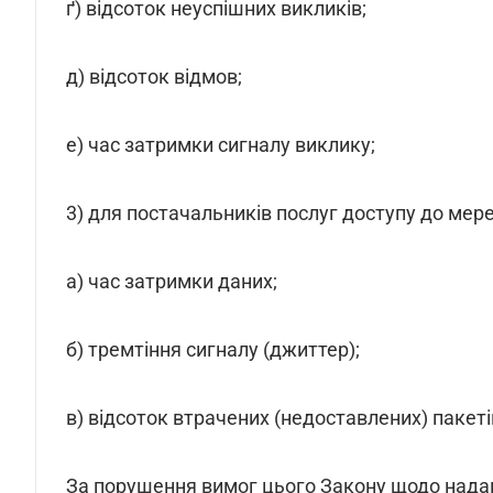
ґ) відсоток неуспішних викликів;
д) відсоток відмов;
е) час затримки сигналу виклику;
3) для постачальників послуг доступу до мере
а) час затримки даних;
б) тремтіння сигналу (джиттер);
в) відсоток втрачених (недоставлених) пакеті
За порушення вимог цього Закону щодо надан