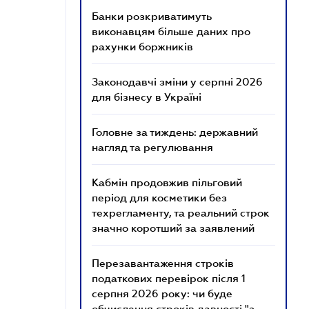
Банки розкриватимуть
виконавцям більше даних про
рахунки боржників
Законодавчі зміни у серпні 2026
для бізнесу в Україні
Головне за тиждень: державний
нагляд та регулювання
Кабмін продовжив пільговий
період для косметики без
техрегламенту, та реальний строк
значно коротший за заявлений
Перезавантаження строків
податкових перевірок після 1
серпня 2026 року: чи буде
обчислення строків давності "з