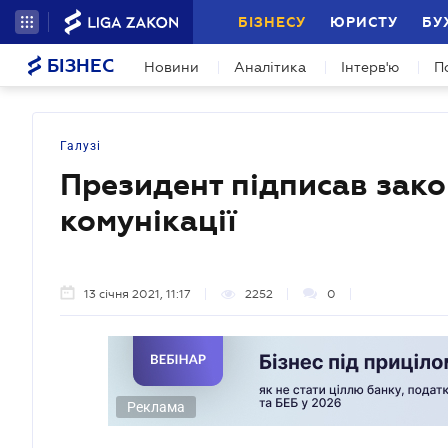
БІЗНЕСУ
ЮРИСТУ
БУ
БІЗНЕС
Новини
Аналітика
Інтерв'ю
П
Галузі
Президент підписав зако
комунікації
13 січня 2021, 11:17
2252
0
Реклама