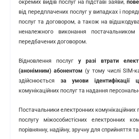
окремих видів послуг на підставі заяви,
пове
від передплачених послуг у випадках і поря
послуг та договором, а також на відшкодува
неналежного виконання постачальником е
передбачених договором.
Відновлення послуг
у разі втрати електр
(анонімним) абонентом
(у тому числі SІМ-к
здійснюється
за умови ідентифікації ц
комунікаційних послуг та надання персональн
Постачальники електронних комунікаційних п
послугу міжособистісних електронних ком
порівнянну, надійну, зручну для сприйняття т