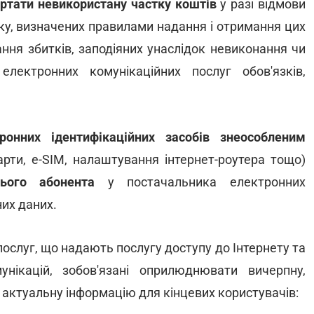
ртати невикористану частку коштів
у разі відмови
дку, визначених правилами надання і отримання цих
ння збитків, заподіяних унаслідок невиконання чи
лектронних комунікаційних послуг обов'язків,
онних ідентифікаційних засобів знеособленим
арти, е-SІМ, налаштування інтернет-роутера тощо)
ього абонента
у постачальника електронних
их даних.
ослуг, що надають послугу доступу до Інтернету та
унікацій, зобов'язані оприлюднювати вичерпну,
а актуальну інформацію для кінцевих користувачів: