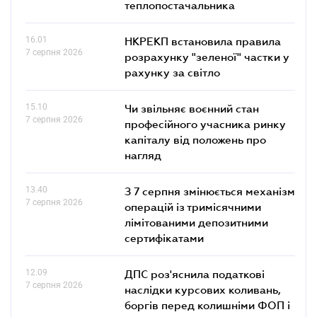
теплопостачальника
16.01
НКРЕКП встановила правила
7 серпня 2026
розрахунку "зеленої" частки у
рахунку за світло
15.10
Чи звільняє воєнний стан
7 серпня 2026
професійного учасника ринку
капіталу від положень про
нагляд
13.40
З 7 серпня змінюється механізм
7 серпня 2026
операцій із тримісячними
лімітованими депозитними
сертифікатами
12.09
ДПС роз'яснила податкові
7 серпня 2026
наслідки курсових коливань,
боргів перед колишніми ФОП і