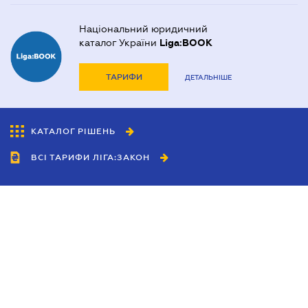
Національний юридичний
каталог України
Liga:BOOK
ТАРИФИ
ДЕТАЛЬНІШЕ
КАТАЛОГ РІШЕНЬ
ВСІ ТАРИФИ ЛІГА:ЗАКОН
Співробітництво
Агенти
Дилери
Політика конфіденційності
Умови використання сайту
Реклама