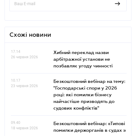
Схожі новини
17.14
Хибний переклад назви
26 червня 2026
арбітражної установи не
позбавляє угоду чинності
10.17
Безкоштовний вебінар на тему:
23 червня 2026
"Господарські спори у 2026
році: які помилки бізнесу
найчастіше призводять до
судових конфліктів"
09.40
Безкоштовний вебінар: «Типові
18 червня 2026
помилки держорганів в судах »