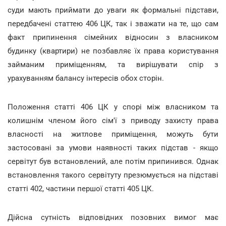
суди мають приймати до уваги як формальні підстави,
передбачені статтею 406 ЦК, так і зважати на те, що сам
факт припинення сімейних відносин з власником
будинку (квартири) не позбавляє їх права користування
займаним приміщенням, та вирішувати спір з
урахуванням балансу інтересів обох сторін.
Положення статті 406 ЦК у спорі між власником та
колишнім членом його сім'ї з приводу захисту права
власності на житлове приміщення, можуть бути
застосовані за умови наявності таких підстав - якщо
сервітут був встановлений, але потім припинився. Однак
встановлення такого сервітуту презюмується на підставі
статті 402, частини першої статті 405 ЦК.
Дійсна сутність відповідних позовних вимог має