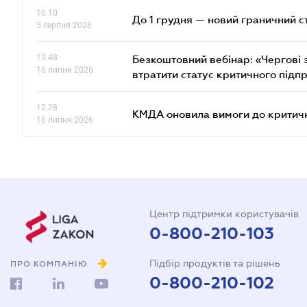
10.10
До 1 грудня — новий граничний с
5 серпня 2026
13.48
Безкоштовний вебінар: «Чергові з
16 липня 2026
втратити статус критичного підп
12.28
КМДА оновила вимоги до критичн
16 липня 2026
Центр підтримки користувачів
0-800-210-103
Підбір продуктів та рішень
ПРО КОМПАНІЮ
0-800-210-102