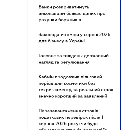
Банки розкриватимуть
виконавцям більше даних про
рахунки боржників
Законодавчі зміни у серпні 2026
для бізнесу в Україні
Головне за тиждень: державний
нагляд та регулювання
Кабмін продовжив пільговий
період для косметики без
техрегламенту, та реальний строк
значно коротший за заявлений
Перезавантаження строків
податкових перевірок після 1
серпня 2026 року: чи буде
обчислення строків давності "з