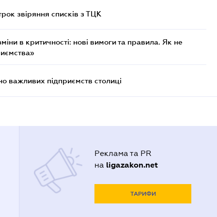
трок звіряння списків з ТЦК
міни в критичності: нові вимоги та правила. Як не
риємства»
о важливих підприємств столиці
Реклама та PR
ligazakon.net
на
ТАРИФИ