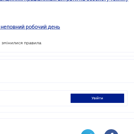
а неповний робочий день
к змінилися правила
увійти