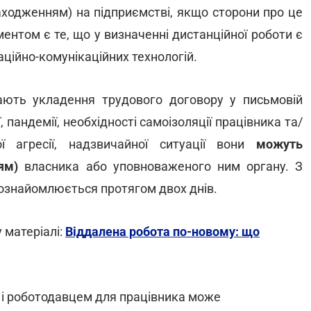
аходженням) на підприємстві, якщо сторони про це
нтом є те, що у визначенні дистанційної роботи є
ційно-комунікаційних технологій.
ають укладення трудового договору у письмовій
 пандемії, необхідності самоізоляції працівника та/
ї агресії, надзвичайної ситуації вони
можуть
ям)
власника або уповноваженого ним органу. З
ознайомлюється протягом двох днів.
 матеріалі:
Віддалена робота по-новому: що
і роботодавцем для працівника може