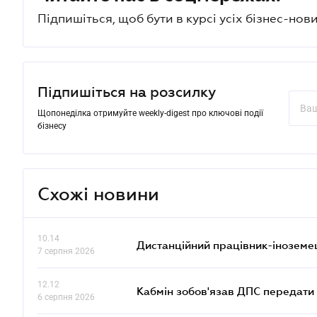
Підпишіться, щоб бути в курсі усіх бізнес-нови
Підпишіться на розсилку
Щопонеділка отримуйте weekly-digest про ключові події
бізнесу
Схожі новини
10.14
Дистанційний працівник-іноземе
7 серпня 2026
12.12
Кабмін зобов'язав ДПС передати 
6 серпня 2026