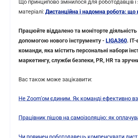
Що принципово змінилося для роботодавців і я
матеріалі:
Дистанційна і надомна робота: що 
Працюйте віддалено та моніторте діяльність п
допомогою нового інструменту -
LIGA360
. IT
команди, яка містить персональні набори інс
маркетингу, служби безпеки, PR, HR та зручн
Вас також може зацікавити:
Не Zoom'ом єдиним. Як команді ефективно вза
Працівник пішов на самоізоляцію: як оплачув
Чи повинен роботодавець компенсувати диста