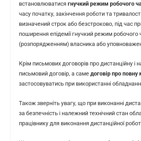
встановлюватися
гнучкий режим робочого ч
часу початку, закінчення роботи та тривалост
визначений строк або безстроково, під час пр
поширення епідемії гнучкий режим робочого
(розпорядженням) власника або уповноважен
Крім письмових договорів про дистанційну і 
письмовий договір, а саме
договір про повну 
застосовуватись при використанні обладнанн
Також зверніть увагу, що при виконанні дист
за безпечність і належний технічний стан об
працівнику для виконання дистанційної робот