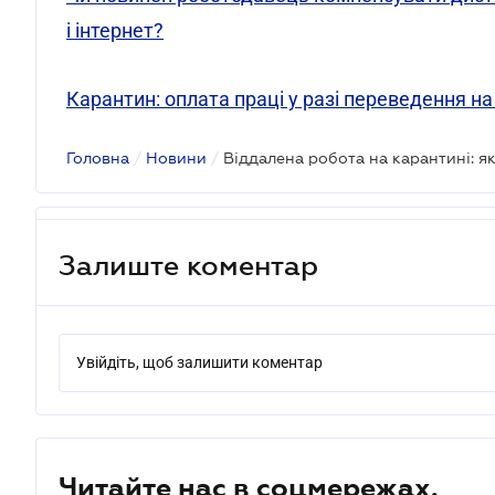
і інтернет?
Карантин: оплата праці у разі переведення н
Головна
/
Новини
/
Віддалена робота на карантині: я
Залиште коментар
Увійдіть, щоб залишити коментар
Читайте нас в соцмережах.