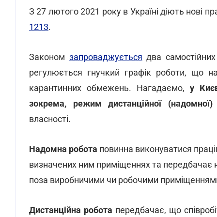
З 27 лютого 2021 року в Україні діють нові п
1213
.
Законом
запроваджується
два самостійних
регулюється гнучкий графік роботи, що н
карантинних обмежень. Нагадаємо,
у Киє
зокрема, режим дистанційної (надомної)
власності.
Надомна робота
повинна виконуватися праці
визначених ним приміщеннях та передбачає ная
поза виробничими чи робочими приміщеннями
Дистанційна робота
передбачає, що співроб