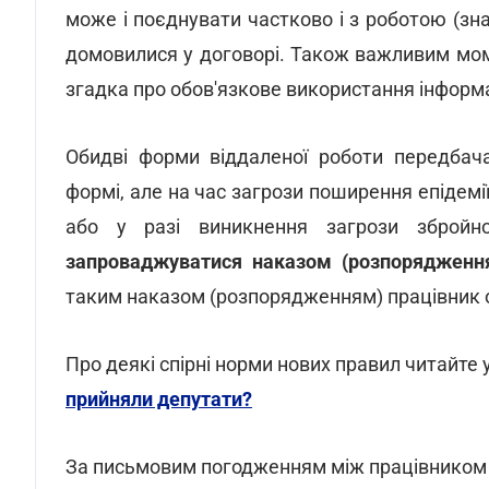
може і поєднувати частково і з роботою (зн
домовилися у договорі. Також важливим моме
згадка про обов'язкове використання інформа
Обидві форми віддаленої роботи передбач
формі, але на час загрози поширення епідемії,
або у разі виникнення загрози збройно
запроваджуватися наказом (розпорядженн
таким наказом (розпорядженням) працівник 
Про деякі спірні норми нових правил читайте у
прийняли депутати?
За письмовим погодженням між працівником 