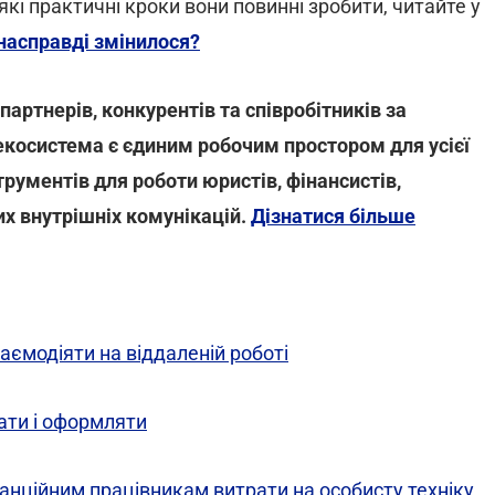
кі практичні кроки вони повинні зробити, читайте у
насправді змінилося?
артнерів, конкурентів та співробітників за
-екосистема є єдиним робочим простором для усієї
трументів для роботи юристів, фінансистів,
их внутрішніх комунікацій.
Дізнатися більше
ємодіяти на віддаленій роботі
ати і оформляти
нційним працівникам витрати на особисту техніку