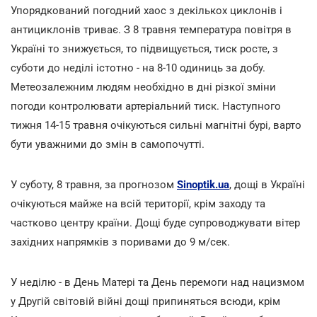
Упорядкований погодний хаос з декількох циклонів і
антициклонів триває. З 8 травня температура повітря в
Україні то знижується, то підвищується, тиск росте, з
суботи до неділі істотно - на 8-10 одиниць за добу.
Метеозалежним людям необхідно в дні різкої зміни
погоди контролювати артеріальний тиск. Наступного
тижня 14-15 травня очікуються сильні магнітні бурі, варто
бути уважними до змін в самопочутті.
У суботу, 8 травня, за прогнозом
Sinoptik.ua
, дощі в Україні
очікуються майже на всій території, крім заходу та
частково центру країни. Дощі буде супроводжувати вітер
західних напрямків з поривами до 9 м/сек.
У неділю - в День Матері та День перемоги над нацизмом
у Другій світовій війні дощі припиняться всюди, крім