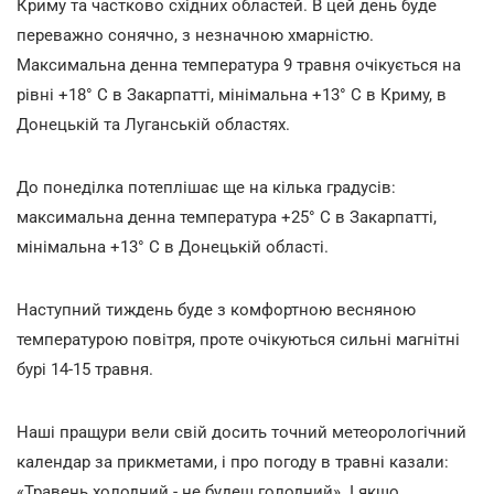
Криму та частково східних областей. В цей день буде
переважно сонячно, з незначною хмарністю.
Максимальна денна температура 9 травня очікується на
рівні +18° С в Закарпатті, мінімальна +13° С в Криму, в
Донецькій та Луганській областях.
До понеділка потеплішає ще на кілька градусів:
максимальна денна температура +25° С в Закарпатті,
мінімальна +13° С в Донецькій області.
Наступний тиждень буде з комфортною весняною
температурою повітря, проте очікуються сильні магнітні
бурі 14-15 травня.
Наші пращури вели свій досить точний метеорологічний
календар за прикметами, і про погоду в травні казали:
«Травень холодний - не
будеш голодний». І якщо