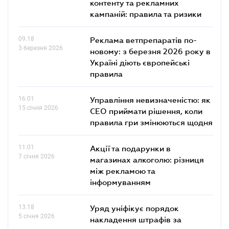
контенту та рекламних
кампаній: правила та ризики
09.18
Реклама ветпрепаратів по-
3 березня 2026
новому: з березня 2026 року в
Україні діють європейські
правила
16.01
Управління невизначеністю: як
15 січня 2026
СЕО приймати рішення, коли
правила гри змінюються щодня
11.01
Акції та подарунки в
7 січня 2026
магазинах алкоголю: різниця
між рекламою та
інформуванням
13.18
Уряд уніфікує порядок
5 січня 2026
накладення штрафів за