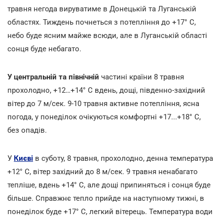
травня негода вируватиме в Донецькій та Луганській
областях. Тиждень почнеться з потепління до +17° С,
небо буде ясним майже всюди, але в Луганській області
сонця буде небагато.
У центральній та північній
частині країни 8 травня
прохолодно, +12…+14° С вдень, дощі, південно-західний
вітер до 7 м/сек. 9-10 травня активне потепління, ясна
погода, у понеділок очікуються комфортні +17...+18° С,
без опадів.
У
Києві
в суботу, 8 травня, прохолодно, денна температура
+12° С, вітер західний до 8 м/сек. 9 травня ненабагато
тепліше, вдень +14° С, але дощі припиняться і сонця буде
більше. Справжнє тепло прийде на наступному тижні, в
понеділок буде +17° С, легкий вітерець. Температура води