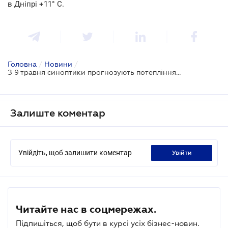
в Дніпрі +11° С.
Головна
/
Новини
/
З 9 травня синоптики прогнозують потепління та підвищення атмосферного тиску, 14-15 травня сильні магнітні бурі
Залиште коментар
Увійдіть, щоб залишити коментар
увійти
Читайте нас в соцмережах.
Підпишіться, щоб бути в курсі усіх бізнес-новин.