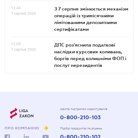
13.40
З 7 серпня змінюється механізм
7 серпня 2026
операцій із тримісячними
лімітованими депозитними
сертифікатами
12.09
ДПС роз'яснила податкові
7 серпня 2026
наслідки курсових коливань,
боргів перед колишніми ФОП і
послуг нерезидентів
Центр підтримки користувачів
0-800-210-103
ПРО КОМПАНІЮ
Підбір продуктів та рішень
0-800-210-102