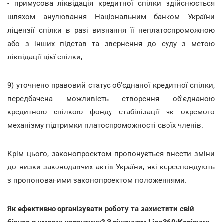
- примусова ліквідація кредитної спілки здійснюється
шляхом анулювання Національним банком України
ліцензії спілки в разі визнання її неплатоспроможною
або з інших підстав та звернення до суду з метою
ліквідації цієї спілки;
9) уточнено правовий статус об'єднаної кредитної спілки,
передбачена можливість створення об'єднаною
кредитною спілкою фонду стабілізації як окремого
механізму підтримки платоспроможності своїх членів.
Крім цього, законопроектом пропонується внести зміни
до низки законодавчих актів України, які кореспондують
з пропонованими законопроектом положеннями.
Як ефективно організувати роботу та захистити свій
бізнес в умовах карантину? З рішенням Liga360:Керівник.