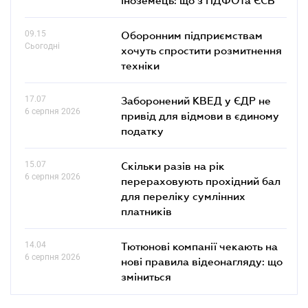
09.15
Оборонним підприємствам
Сьогодні
хочуть спростити розмитнення
техніки
17.07
Заборонений КВЕД у ЄДР не
6 серпня 2026
привід для відмови в єдиному
податку
15.07
Скільки разів на рік
6 серпня 2026
перераховують прохідний бал
для переліку сумлінних
платників
14.04
Тютюнові компанії чекають на
6 серпня 2026
нові правила відеонагляду: що
зміниться