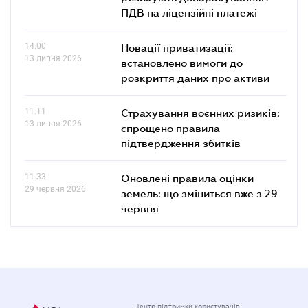
ПДВ на ліцензійні платежі
14.00
Новації приватизації:
13 липня 2026
встановлено вимоги до
розкриття даних про активи
11.11
Страхування воєнних ризиків:
13 липня 2026
спрощено правила
підтвердження збитків
11.33
Оновлені правила оцінки
29 червня 2026
земель: що зміниться вже з 29
червня
Центр підтримки користувачів