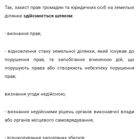
Так, захист прав громадян та юридичних осіб на земельні
ділянки
здійснюється шляхом
:
- визнання прав;
- відновлення стану земельної ділянки, який існував до
порушення прав, та запобігання вчиненню дій, що
порушують права або створюють небезпеку порушення
прав;
визнання угоди недійсною;
- визнання недійсними рішень органів виконавчої влади
або органів місцевого самоврядування;
- відшкодування заподіяних збитків;