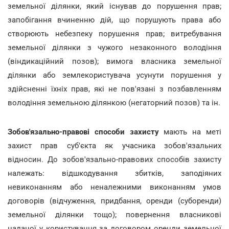
земельної ділянки, який існував до порушення прав;
запобігання вчиненню дій, що порушують права або
створюють небезпеку порушення прав; витребування
земельної ділянки з чужого незаконного володіння
(віндикаційний позов); вимога власника земельної
ділянки або землекористувача усунути порушення у
здійсненні їхніх прав, які не пов'язані з позбавленням
володіння земельною ділянкою (негаторний позов) та ін.
Зобов'язально-правові способи захисту
мають на меті
захист прав суб'єкта як учасника зобов'язальних
відносин. До зобов'язально-правових способів захисту
належать: відшкодування збитків, заподіяних
невиконанням або неналежними виконанням умов
договорів (відчуження, придбання, оренди (суборенди)
земельної ділянки тощо); повернення власникові
наданої у користування за договором оренди земельної