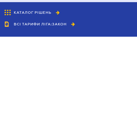
КАТАЛОГ РІШЕНЬ
ВСІ ТАРИФИ ЛІГА:ЗАКОН
Співробітництво
Агенти
Дилери
Політика конфіденційності
Умови використання сайту
Реклама
Блог
Новини компанії
Керівництва
Каталоги компаній
Теми в центрі уваги