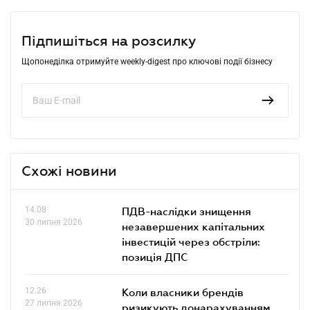
Підпишіться на розсилку
Щопонеділка отримуйте weekly-digest про ключові події бізнесу
Схожі новини
14.08
ПДВ-наслідки знищення
30 липня 2026
незавершених капітальних
інвестицій через обстріли:
позиція ДПС
12.26
Коли власники брендів
27 липня 2026
ризикують донарахуванням