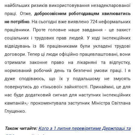
найбільших ризиків використовування незадекларованої
праці. Отже,
добросовісним роботодавцям хвилюватись
не потрібно
. На сьогодні вже виявлено 724 неформальних
працівники. Проте головне наше завдання - це захист
соціальних і трудових прав людей. У ході інспекційних
відвідувань із 86 працівниками були укладені трудові
договори. Тепер ці люди офіційно працевлаштовані, вони
отримали законне право на лікарняні та відпустку,
нормований робочий день та безпечні умови праці. І я
дуже сподіваюсь, що їх у подальшому не змусять
повернутись до «тіньової» зайнятості. Принаймні, це для
нас буде додатковий сигнал для наступних інспекційних
кампаній»,- прокоментувала заступник Міністра Світлана
Глущенко.
Також читайте:
Кого з 1 липня перевірятиме Держпраці та