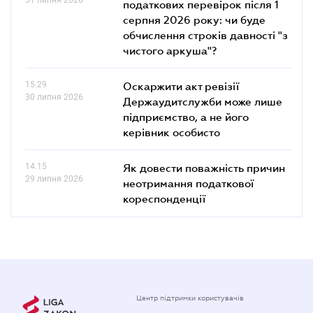
податкових перевірок після 1
серпня 2026 року: чи буде
обчислення строків давності "з
чистого аркуша"?
15.29
Оскаржити акт ревізії
30 липня 2026
Держаудитслужби може лише
підприємство, а не його
керівник особисто
14.15
Як довести поважність причин
29 липня 2026
неотримання податкової
кореспонденції
Центр підтримки користувачів