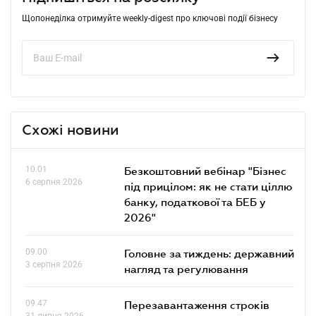
Щопонеділка отримуйте weekly-digest про ключові події бізнесу
Схожі новини
10.01
Безкоштовний вебінар "Бізнес
6 серпня 2026
під прицілом: як не стати ціллю
банку, податкової та БЕБ у
2026"
09.00
Головне за тиждень: державний
3 серпня 2026
нагляд та регулювання
09.47
Перезавантаження строків
31 липня 2026