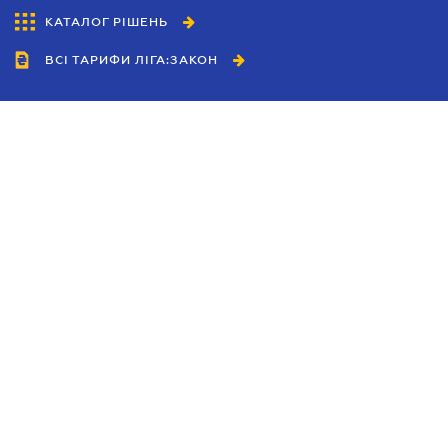
КАТАЛОГ РІШЕНЬ
ВСІ ТАРИФИ ЛІГА:ЗАКОН
Співробітництво
Агенти
Дилери
Політика конфіденційності
Умови використання сайту
Реклама
Блог
Новини компанії
Керівництва
Каталоги компаній
Теми в центрі уваги