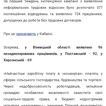
За перший тиждень інспекційної кампанії з виявлення
неформальних трудових відносин було розпочато 377
інспекційних відвідувань та виявлено 724 працівники,
допущених до роботи без трудових договорів.
Про це
зазначають
у Кабміні.
Зокрема,
у Вінницькій області виявлено 96
незадекларованих працівників, у Полтавській - 92, у
Херсонській - 69
.
«Найчастіше заробітну плату в «конвертах» платять у
сферах сільського господарства, будівництва та торгівлі.
Через недобросовісність роботодавців, мільйони
громадян позбавлені можливості захистити свої
соціально-трудові права, а бюджет недоотримав
мільярди надходжень»,- зазначив Перший віце-прем'єр-