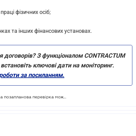
раці фізичних осіб;
нках та інших фінансових установах.
ня договорів? З функціоналом CONTRACTUM
 встановіть ключові дати на моніторинг.
роботи за посиланням.
ДПС відповіла, коли документальна позапланова перевірка може бути продовжена на три дні