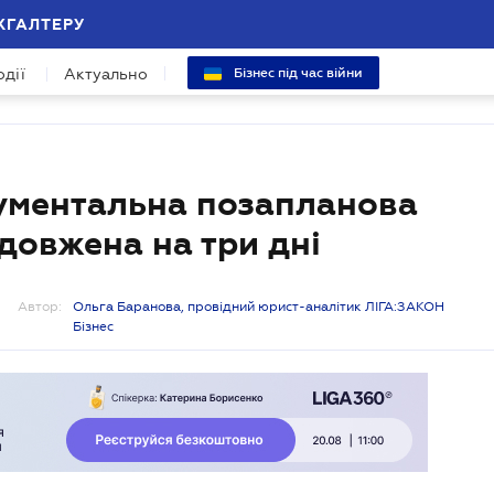
ХГАЛТЕРУ
одії
Актуально
Бізнес під час війни
кументальна позапланова
довжена на три дні
Автор:
Ольга Баранова, провідний юрист-аналітик ЛІГА:ЗАКОН
Бізнес