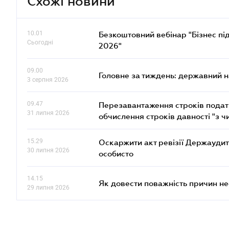
Схожі новини
10.01
Безкоштовний вебінар "Бізнес під
Сьогодні
2026"
09.00
Головне за тиждень: державний 
3 серпня 2026
09.47
Перезавантаження строків податк
31 липня 2026
обчислення строків давності "з ч
15.29
Оскаржити акт ревізії Держаудит
30 липня 2026
особисто
14.15
Як довести поважність причин н
29 липня 2026