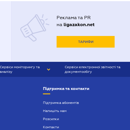
Реклама та PR
ligazakon.net
на
ТАРИФИ
Сервіси моніторингу та
Сервіси електронної звітності та
аналізу
документообігу
CONTR AGENT
Liga:REPORT
Підтримка та контакти
SMS-МАЯК
VERDICTUM
Підтримка абонентів
Напишіть нам
SEMANTRUM
Розсилки
SMS-МАЯК ІПОТЕКА
Контакти