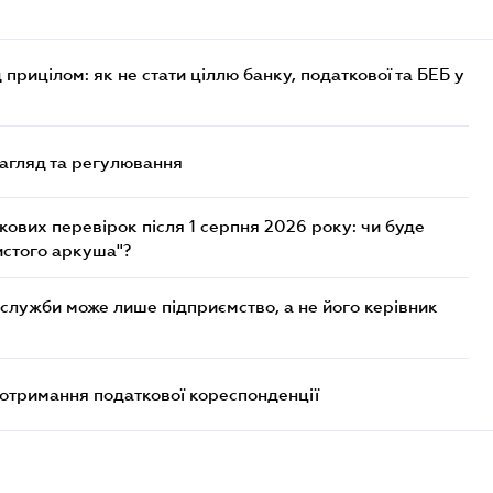
 прицілом: як не стати ціллю банку, податкової та БЕБ у
нагляд та регулювання
ових перевірок після 1 серпня 2026 року: чи буде
истого аркуша"?
служби може лише підприємство, а не його керівник
еотримання податкової кореспонденції