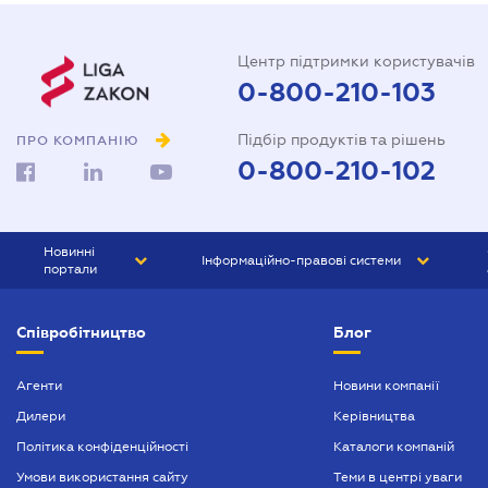
Центр підтримки користувачів
0-800-210-103
Підбір продуктів та рішень
ПРО КОМПАНІЮ
0-800-210-102
Новинні
Інформаційно-правові системи
портали
ЮРЛІГА
Право України
Співробітництво
Блог
БІЗНЕС
ГРАНД
БУХГАЛТЕР.ua
ПРАЙМ
Агенти
Новини компанії
Дилери
Керівництва
БУХГАЛТЕР ПРОФ
Політика конфіденційності
Каталоги компаній
ЮРИСТ ПРОФ
Умови використання сайту
Теми в центрі уваги