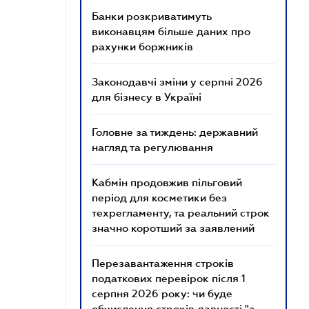
Банки розкриватимуть
виконавцям більше даних про
рахунки боржників
Законодавчі зміни у серпні 2026
для бізнесу в Україні
Головне за тиждень: державний
нагляд та регулювання
Кабмін продовжив пільговий
період для косметики без
техрегламенту, та реальний строк
значно коротший за заявлений
Перезавантаження строків
податкових перевірок після 1
серпня 2026 року: чи буде
обчислення строків давності "з