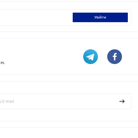
увійти
н.