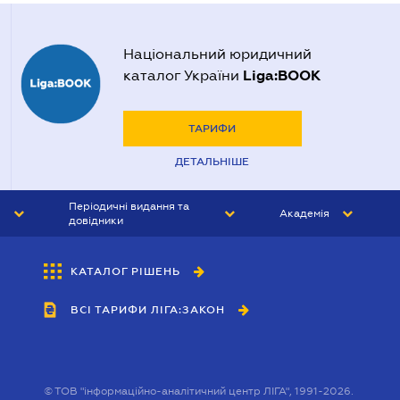
Національний юридичний
Liga:BOOK
каталог України
ТАРИФИ
ДЕТАЛЬНІШЕ
Періодичні видання та
Академія
довідники
ЮРИСТ&ЗАКОН
АКАДЕМІЯ ЛІГА:ЗАКОН
КАТАЛОГ РІШЕНЬ
БУХГАЛТЕР&ЗАКОН
ВСІ ТАРИФИ ЛІГА:ЗАКОН
ВІСНИК МСФЗ
ІНТЕРБУХ
ОСОБИСТИЙ ЕКСПЕРТ
©
ТОВ "інформаційно-аналітичний центр ЛІГА", 1991-2026.