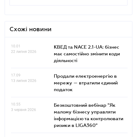
Схожі новини
10.01
КВЕД та NACE 2.1-UA: бізнес
22 липня 2026
має самостійно змінити коди
діяльності
17.09
Продали електроенергію в
13 липня 2026
мережу — втратили єдиний
податок
10.55
Безкоштовний вебінар "Як
3 червня 2026
малому бізнесу управляти
інформацією та контролювати
ризики в LIGA360"