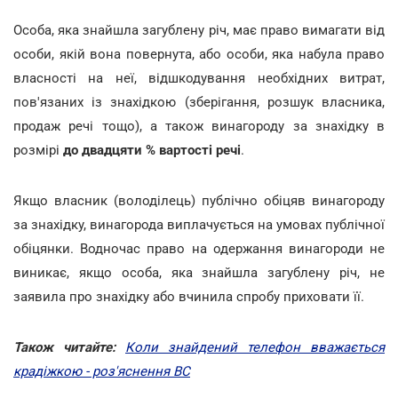
Особа, яка знайшла загублену річ, має право вимагати від
особи, якій вона повернута, або особи, яка набула право
власності на неї, відшкодування необхідних витрат,
пов'язаних із знахідкою (зберігання, розшук власника,
продаж речі тощо), а також винагороду за знахідку в
розмірі
до двадцяти % вартості речі
.
Якщо власник (володілець) публічно обіцяв винагороду
за знахідку, винагорода виплачується на умовах публічної
обіцянки. Водночас право на одержання винагороди не
виникає, якщо особа, яка знайшла загублену річ, не
заявила про знахідку або вчинила спробу приховати її.
Також читайте:
Коли знайдений телефон вважається
крадіжкою - роз'яснення ВС