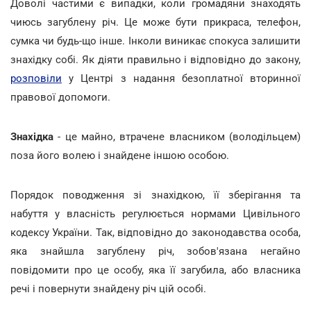
Доволі частими є випадки, коли громадяни знаходять
чиюсь загублену річ. Це може бути прикраса, телефон,
сумка чи будь-що інше. Інколи виникає спокуса залишити
знахідку собі. Як діяти правильно і відповідно до закону,
розповіли
у Центрі з надання безоплатної вторинної
правової допомоги.
Знахідка
- це майно, втрачене власником (володільцем)
поза його волею і знайдене іншою особою.
Порядок поводження зі знахідкою, її зберігання та
набуття у власність регулюється нормами Цивільного
кодексу України. Так, відповідно до законодавства особа,
яка знайшла загублену річ, зобов'язана негайно
повідомити про це особу, яка її загубила, або власника
речі і повернути знайдену річ цій особі.