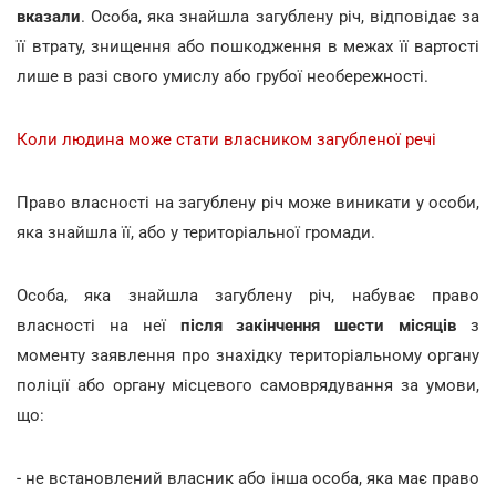
вказали
. Особа, яка знайшла загублену річ, відповідає за
її втрату, знищення або пошкодження в межах її вартості
лише в разі свого умислу або грубої необережності.
Коли людина може стати власником загубленої речі
Право власності на загублену річ може виникати у особи,
яка знайшла її, або у територіальної громади.
Особа, яка знайшла загублену річ, набуває право
власності на неї
після закінчення шести місяців
з
моменту заявлення про знахідку територіальному органу
поліції або органу місцевого самоврядування за умови,
що:
- не встановлений власник або інша особа, яка має право