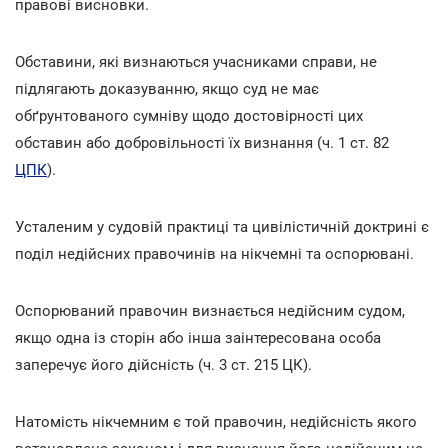
правові висновки.
Обставини, які визнаються учасниками справи, не
підлягають доказуванню, якщо суд не має
обґрунтованого сумніву щодо достовірності цих
обставин або добровільності їх визнання (ч. 1 ст. 82
ЦПК
).
Усталеним у судовій практиці та цивілістичній доктрині є
поділ недійсних правочинів на нікчемні та оспорювані.
Оспорюваний правочин визнається недійсним судом,
якщо одна із сторін або інша заінтересована особа
заперечує його дійсність (ч. 3 ст. 215 ЦК).
Натомість нікчемним є той правочин, недійсність якого