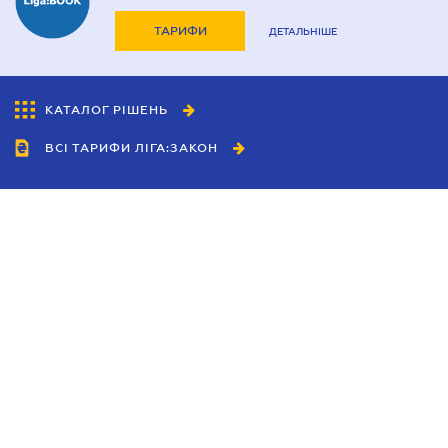
ТАРИФИ
ДЕТАЛЬНІШЕ
КАТАЛОГ РІШЕНЬ
ВСІ ТАРИФИ ЛІГА:ЗАКОН
Співробітництво
Агенти
Дилери
Політика конфіденційності
Умови використання сайту
Реклама
Блог
Новини компанії