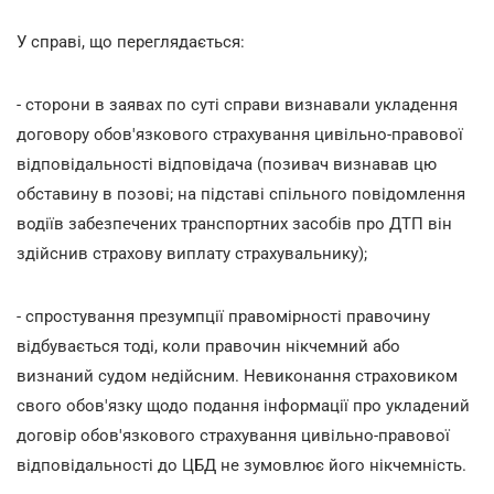
У справі, що переглядається:
- сторони в заявах по суті справи визнавали укладення
договору обов'язкового страхування цивільно-правової
відповідальності відповідача (позивач визнавав цю
обставину в позові; на підставі спільного повідомлення
водіїв забезпечених транспортних засобів про ДТП він
здійснив страхову виплату страхувальнику);
- спростування презумпції правомірності правочину
відбувається тоді, коли правочин нікчемний або
визнаний судом недійсним. Невиконання страховиком
свого обов'язку щодо подання інформації про укладений
договір обов'язкового страхування цивільно-правової
відповідальності до ЦБД не зумовлює його нікчемність.