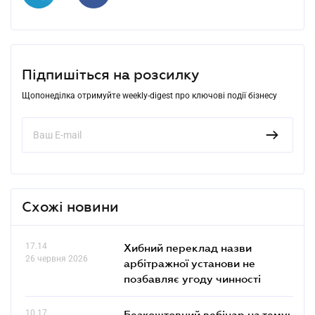
Підпишіться на розсилку
Щопонеділка отримуйте weekly-digest про ключові події бізнесу
Схожі новини
17.14
Хибний переклад назви
26 червня 2026
арбітражної установи не
позбавляє угоду чинності
10.17
Безкоштовний вебінар на тему: