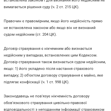
встановлена законом і для визнання його недійсним не
вимагається рішення суду (ч. 2 ст. 215 ЦК).
Правочин є правомірним, якщо його недійсність прямо
не встановлена законом або якщо він не визнаний
судом недійсним (ст. 204 ЦК).
Договір страхування є нікчемним або визнається
недійсним у випадках, встановлених цим Кодексом.
Договір страхування також визнається судом недійсним,
якщо: 1) його укладено після настання страхового
випадку; 2) об'єктом договору страхування є майно, яке
підлягає конфіскації (ч. 1 ст. 998 ЦК).
Законодавець не пов'язує нікчемність договору
обов'язкового страхування цивільно-правової
відповідальності з неподанням інформації страховиком