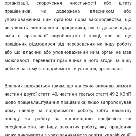
організації, скорочення чисельності або штату
працівників, чи додержано власником або
уповноваженим ним органом норм законодавства, що
регулюють вивільнення працівника, які є докази щодо
змін в організації виробництва і праці, про те, що
працівник відмовився від переведення на іншу роботу
або що власник або уповноважений ним орган не мав
можливості перевести працівника з його згоди на іншу
роботу на тому ж підприємстві, в установі, організації.
Власник вважається таким, що належно виконав вимоги
частини другої статті 40, частини третьої статті 49-2 КЗпП
щодо працевлаштування працівника, якщо запропонував
йому наявну на підприємстві роботу, тобто вакантну
посаду чи роботу за відповідною професією чи
спеціальністю, чи іншу вакантну роботу, яку працівник
може виконувати з урахуванням його освіти, кваліфікації,