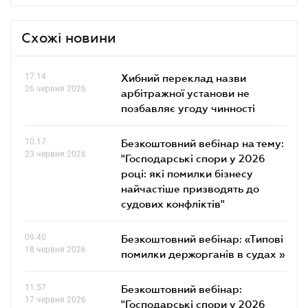
Схожі новини
17.14
Хибний переклад назви
26 червня 2026
арбітражної установи не
позбавляє угоду чинності
10.17
Безкоштовний вебінар на тему:
23 червня 2026
"Господарські спори у 2026
році: які помилки бізнесу
найчастіше призводять до
судових конфліктів"
09.40
Безкоштовний вебінар: «Типові
18 червня 2026
помилки держорганів в судах »
11.57
Безкоштовний вебінар:
17 червня 2026
"Господарські спори у 2026