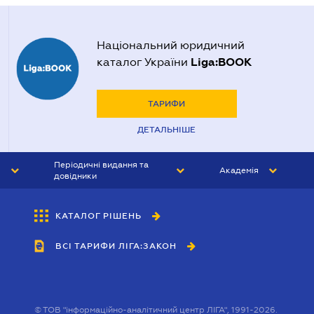
Національний юридичний
Liga:BOOK
каталог України
ТАРИФИ
ДЕТАЛЬНІШЕ
Періодичні видання та
Академія
довідники
ЮРИСТ&ЗАКОН
АКАДЕМІЯ ЛІГА:ЗАКОН
КАТАЛОГ РІШЕНЬ
БУХГАЛТЕР&ЗАКОН
ВСІ ТАРИФИ ЛІГА:ЗАКОН
ВІСНИК МСФЗ
ІНТЕРБУХ
ОСОБИСТИЙ ЕКСПЕРТ
©
ТОВ "інформаційно-аналітичний центр ЛІГА", 1991-2026.