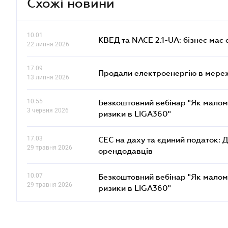
Схожі новини
10.01
КВЕД та NACE 2.1-UA: бізнес має 
22 липня 2026
17.09
Продали електроенергію в мере
13 липня 2026
10.55
Безкоштовний вебінар "Як малом
3 червня 2026
ризики в LIGA360"
17.03
СЕС на даху та єдиний податок: 
29 травня 2026
орендодавців
10.07
Безкоштовний вебінар "Як малом
29 травня 2026
ризики в LIGA360"