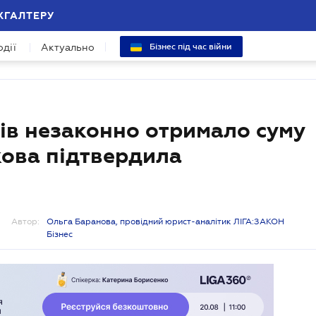
ХГАЛТЕРУ
одії
Актуально
Бізнес під час війни
ів незаконно отримало суму
кова підтвердила
Автор:
Ольга Баранова, провідний юрист-аналітик ЛІГА:ЗАКОН
Бізнес