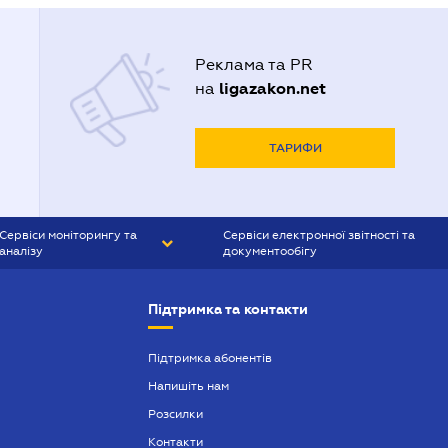
Реклама та PR
ligazakon.net
на
ТАРИФИ
Сервіси моніторингу та
Сервіси електронної звітності та
аналізу
документообігу
CONTR AGENT
Liga:REPORT
Підтримка та контакти
SMS-МАЯК
VERDICTUM
Підтримка абонентів
Напишіть нам
SEMANTRUM
Розсилки
SMS-МАЯК ІПОТЕКА
Контакти