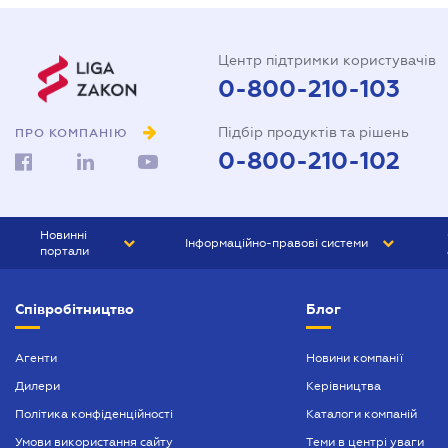
Центр підтримки користувачів
0-800-210-103
Підбір продуктів та рішень
ПРО КОМПАНІЮ
0-800-210-102
Новинні
Інформаційно-правові системи
портали
ЮРЛІГА
Право України
Співробітництво
Блог
БІЗНЕС
ГРАНД
БУХГАЛТЕР.ua
ПРАЙМ
Агенти
Новини компанії
Дилери
Керівництва
БУХГАЛТЕР ПРОФ
Політика конфіденційності
Каталоги компаній
ЮРИСТ ПРОФ
Умови використання сайту
Теми в центрі уваги