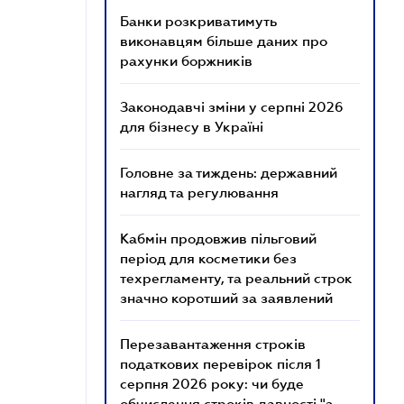
Банки розкриватимуть
виконавцям більше даних про
рахунки боржників
Законодавчі зміни у серпні 2026
для бізнесу в Україні
Головне за тиждень: державний
нагляд та регулювання
Кабмін продовжив пільговий
період для косметики без
техрегламенту, та реальний строк
значно коротший за заявлений
Перезавантаження строків
податкових перевірок після 1
серпня 2026 року: чи буде
обчислення строків давності "з