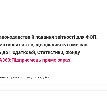
аконодавства й подання звітності для ФОП.
мативних актів, що цікавлять саме вас.
ь до Податкової, Статистики, Фонду
A360:Підприємець прямо зараз.
Підприємство через ФОПів незаконно отримало суму понад 43 млн грн: податкова підтвердила фіктивність операцій