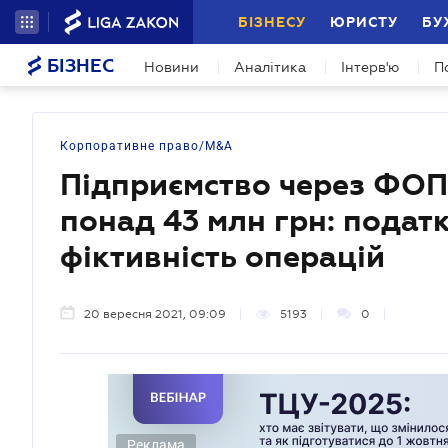
БІЗНЕСУ
ЮРИСТУ
БУ
БІЗНЕС
Новини
Аналітика
Інтерв'ю
П
Корпоративне право/M&A
Підприємство через ФОП
понад 43 млн грн: подат
фіктивність операцій
20 вересня 2021, 09:09
5193
0
Реклама