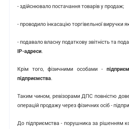
- здійснювало постачання товарів у продаж;
- проводило інкасацію торгівельної виручки як 
- подавало власну податкову звітність та под
IP-адреси
.
Крім того, фізичними особами -
підприє
підприємства
.
Таким чином, ревізорами ДПС повністю дов
операцій продажу через фізичних осіб - підпр
До підприємства - порушника за рішенням к