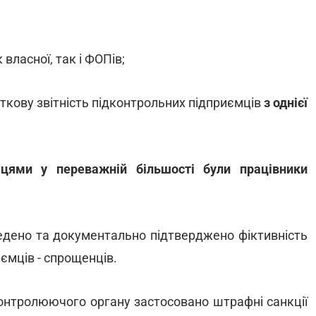
власної, так і ФОПів;
аткову звітність підконтрольних підприємців
з однієї
мцями у переважній більшості були працівники
едено та документально підтверджено фіктивність
иємців - спрощенців.
онтролюючого органу застосовано штрафні санкції