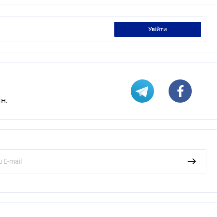
увійти
н.