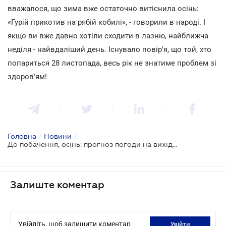
вважалося, що зима вже остаточно витіснила осінь:
«Гурій прикотив на рябій кобилі», - говорили в народі. І
якщо ви вже давно хотіли сходити в лазню, найближча
неділя - найвдаліший день. Існувало повір'я, що той, хто
попариться 28 листопада, весь рік не знатиме проблем зі
здоров'ям!
Головна
/
Новини
/
До побачення, осінь: прогноз погоди на вихідні 27–28 листопада
Залиште коментар
Увійдіть, щоб залишити коментар
увійти