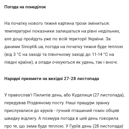
Погода на понеділок
На початку нового тижня картина трохи зміниться:
температурні показники залишаться на рівні недільних,
але дощі пройдуть уже по всій території України. За
даними Sinoptik.ua, погода на початку тижня буде теплою
(від 3 °С на заході та північному заході до 11-14 °С на
півдні країни), а опади очікуються як удень, так і вночі.
Народні прикмети на вихідні 27-28 листопада
У православ'ї Пилипів день, або Куделиця (27 листопада),
передував Різдвяному посту. Наші пращури зранку
прислухалися до круків - гучний пташиний гомін обіцяв
швидку відлигу. А похмура погода в цей день говорила
про те, що зима буде теплою. У Гуріїв день (28 листопада)