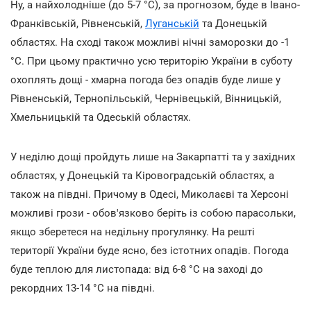
Ну, а найхолодніше (до 5-7 °С), за прогнозом, буде в Івано-
Франківській, Рівненській,
Луганській
та Донецькій
областях. На сході також можливі нічні заморозки до -1
°С. При цьому практично усю територію України в суботу
охоплять дощі - хмарна погода без опадів буде лише у
Рівненській, Тернопільській, Чернівецькій, Вінницькій,
Хмельницькій та Одеській областях.
У неділю дощі пройдуть лише на Закарпатті та у західних
областях, у Донецькій та Кіровоградській областях, а
також на півдні. Причому в Одесі, Миколаєві та Херсоні
можливі грози - обов'язково беріть із собою парасольки,
якщо зберетеся на недільну прогулянку. На решті
території України буде ясно, без істотних опадів. Погода
буде теплою для листопада: від 6-8 °С на заході до
рекордних 13-14 °С на півдні.