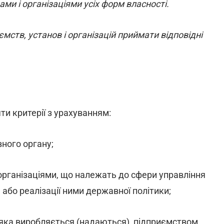
ми і організаціями усіх форм власності.
мств, установ і організацій приймати відповідні
и критерії з урахуванням:
ного органу;
організаціями, що належать до сфери управління
або реалізації ними державної політики;
, яка виробляється (надаються), підприємством,