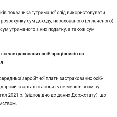
иків показника “утримано” слід використовувати
розрахунку сум доходу, нарахованого (сплаченого)
і сум утриманого з них податку, а також сум
ати застрахованих осіб працівників на
ал
 середньої заробітної плати застрахованих осіб-
ендарний квартал становить не менше розміру
артал 2021 р. (відповідно до даних Держстату), що
мством.