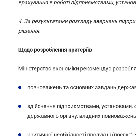
врахування в роботі підприємствами, установа
4. За результатами розгляду звернень підприє
рішення.
Щодо розроблення критеріїв
Міністерство економіки рекомендує розроблят
повноважень та основних завдань держав
здійснення підприємствами, установами, 
державного органу, владних повноважень 
критичної необхідності продукції (послуг)