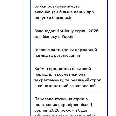
Банки розкриватимуть
виконавцям більше даних про
рахунки боржників
Законодавчі зміни у серпні 2026
для бізнесу в Україні
Головне за тиждень: державний
нагляд та регулювання
Кабмін продовжив пільговий
період для косметики без
техрегламенту, та реальний строк
значно коротший за заявлений
Перезавантаження строків
податкових перевірок після 1
серпня 2026 року: чи буде
обчислення строків давності "з