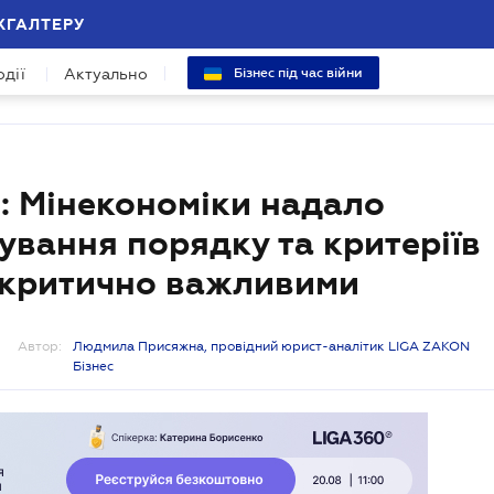
ХГАЛТЕРУ
одії
Актуально
Бізнес під час війни
: Мінекономіки надало
ування порядку та критеріїв
 критично важливими
Автор:
Людмила Присяжна, провідний юрист-аналітик LIGA ZAKON
Бізнес