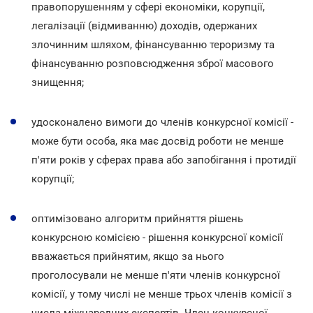
правопорушенням у сфері економіки, корупції,
легалізації (відмиванню) доходів, одержаних
злочинним шляхом, фінансуванню тероризму та
фінансуванню розповсюдження зброї масового
знищення;
удосконалено вимоги до членів конкурсної комісії -
може бути особа, яка має досвід роботи не менше
п'яти років у сферах права або запобігання і протидії
корупції;
оптимізовано алгоритм прийняття рішень
конкурсною комісією - рішення конкурсної комісії
вважається прийнятим, якщо за нього
проголосували не менше п'яти членів конкурсної
комісії, у тому числі не менше трьох членів комісії з
числа міжнародних експертів. Член конкурсної