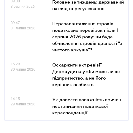
09.00
Головне за тиждень: державний
3 серпня 2026
нагляд та регулювання
09.47
Перезавантаження строків
31 липня 2026
податкових перевірок після 1
серпня 2026 року: чи буде
обчислення строків давності "з
чистого аркуша"?
15.29
Оскаржити акт ревізії
30 липня 2026
Держаудитслужби може лише
підприємство, а не його
керівник особисто
14.15
Як довести поважність причин
29 липня 2026
неотримання податкової
кореспонденції