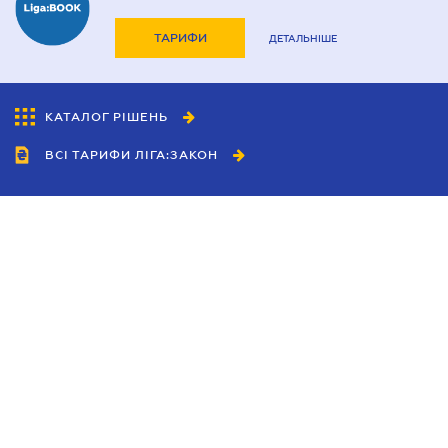
ТАРИФИ
ДЕТАЛЬНІШЕ
КАТАЛОГ РІШЕНЬ
ВСІ ТАРИФИ ЛІГА:ЗАКОН
Співробітництво
Агенти
Дилери
Політика конфіденційності
Умови використання сайту
Реклама
Блог
Новини компанії