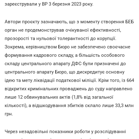
зареєстрували у ВР 3 березня 2023 року.
Автори проєкту зазначають, що з моменту створення БЕБ
орган не продемонстрував очікуваної ефективності,
прозорості та нульової толерантності до корупції.
Зокрема, керівництвом Бюро не забезпечено своєчасне
формування кадрового складу, а більшість особового
складу центрального апарату ДФС були призначені до
центрального апарату Бюро, що дискредитує основну
ідею та мету ліквідації податкової міліції. Крім того, із 664
відкритих кримінальних проваджень до суду направлено
лише 12 обвинувальних актів (1,8% від загальної
кількості), а відшкодування збитків склало лише 33,3 млн
грн.
Через незадовільні показники роботи у розслідуванні