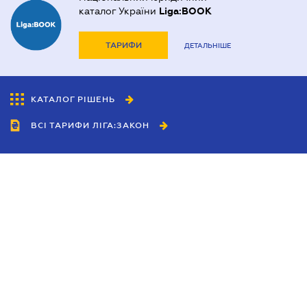
каталог України
Liga:BOOK
ТАРИФИ
ДЕТАЛЬНІШЕ
КАТАЛОГ РІШЕНЬ
ВСІ ТАРИФИ ЛІГА:ЗАКОН
Співробітництво
Агенти
Дилери
Політика конфіденційності
Умови використання сайту
Реклама
Блог