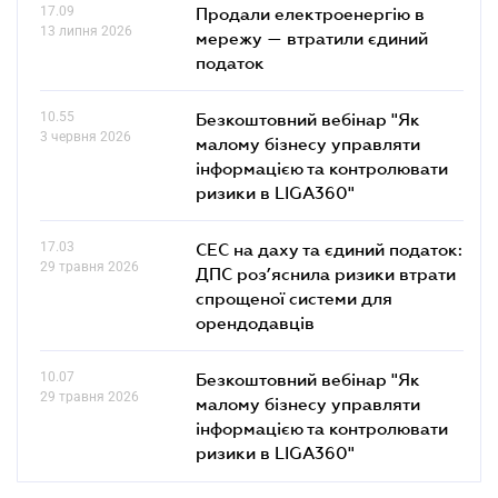
17.09
Продали електроенергію в
13 липня 2026
мережу — втратили єдиний
податок
10.55
Безкоштовний вебінар "Як
3 червня 2026
малому бізнесу управляти
інформацією та контролювати
ризики в LIGA360"
17.03
СЕС на даху та єдиний податок:
29 травня 2026
ДПС роз’яснила ризики втрати
спрощеної системи для
орендодавців
10.07
Безкоштовний вебінар "Як
29 травня 2026
малому бізнесу управляти
інформацією та контролювати
ризики в LIGA360"