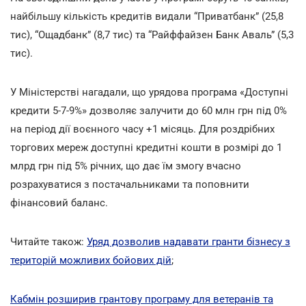
найбільшу кількість кредитів видали “Приватбанк” (25,8
тис), “Ощадбанк” (8,7 тис) та “Райффайзен Банк Аваль” (5,3
тис).
У Міністерстві нагадали, що урядова програма «Доступні
кредити 5-7-9%» дозволяє залучити до 60 млн грн під 0%
на період дії воєнного часу +1 місяць. Для роздрібних
торгових мереж доступні кредитні кошти в розмірі до 1
млрд грн під 5% річних, що дає їм змогу вчасно
розрахуватися з постачальниками та поповнити
фінансовий баланс.
Читайте також:
Уряд дозволив надавати гранти бізнесу з
територій можливих бойових дій
;
Кабмін розширив грантову програму для ветеранів та