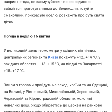
накриє негода, не засмучуйтеся - всією родиною
займіться приготуваннями до Великодня: готуйте
смаколики, прикрасьте оселю, розкажіть про суть свята
дітям.
Погода в неділю 16 квітня
У великодній день термометри у східних, північних,
центральних регіонах та
Києві
покажуть +12…+14 °С, у
західних областях - +13…+15 °С, на півдні та Закарпатті -
+15…+17 °С.
Зливи з грозами пройдуть на заході країни та на Одещині,
на Волині, у Рівненській, Миколаївській, Херсонській,
Черкаській та Кіровоградській областях можливі
невеликі дощі. Якщо збираєтесь до церкви на ранкове
святкове богослужіння, з вечора приготуйте дощовики та