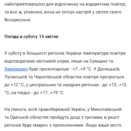
найсприятливішою для відпочинку на відкритому повітрі,
та все ж, упевнені, вона не зіпсує настрій у світле свято
Воскресіння.
Погода в суботу 15 квітня
У суботу в більшості регіонів України температура повітря
відповідатиме квітневій нормі, лише на Сумщині та
Харківщині
буде прохолодніше - +7…+9 °С. У Донецькій,
Луганській та Чернігівській областях повітря прогріється
до +12 °С, у центральних та західних регіонах - до +13…+15
°С, на півдні - до +17…+19 °С.
На півночі, всій правобережній Україні, у Миколаївській
та Одеській областях пройдуть дощі з грозами, в решті
регіонів буде хмарно з проясненнями. Якщо ваше місто