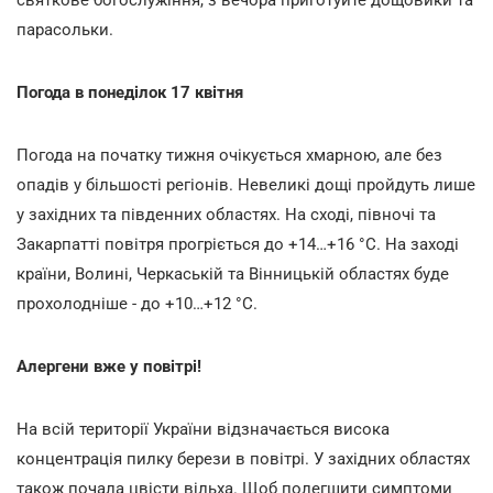
парасольки.
Погода в понеділок 17 квітня
Погода на початку тижня очікується хмарною, але без
опадів у більшості регіонів. Невеликі дощі пройдуть лише
у західних та південних областях. На сході, півночі та
Закарпатті повітря прогріється до +14…+16 °С. На заході
країни, Волині, Черкаській та Вінницькій областях буде
прохолодніше - до +10…+12 °С.
Алергени вже у повітрі!
На всій території України відзначається висока
концентрація пилку берези в повітрі. У західних областях
також почала цвісти вільха. Щоб полегшити симптоми