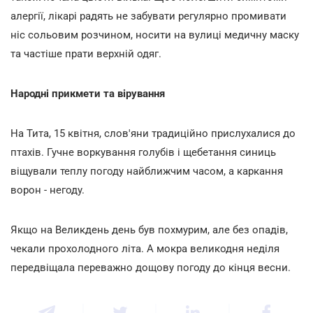
алергії, лікарі радять не забувати регулярно промивати
ніс сольовим розчином, носити на вулиці медичну маску
та частіше прати верхній одяг.
Народні прикмети та вірування
На Тита, 15 квітня, слов'яни традиційно прислухалися до
птахів. Гучне воркування голубів і щебетання синиць
віщували теплу погоду найближчим часом, а каркання
ворон - негоду.
Якщо на Великдень день був похмурим, але без опадів,
чекали прохолодного літа. А мокра великодня неділя
передвіщала переважно дощову погоду до кінця весни.