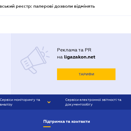
вський реєстр: паперові дозволи відмінять
Реклама та PR
ligazakon.net
на
ТАРИФИ
Сервіси моніторингу та
Сервіси електронної звітності та
аналізу
документообігу
CONTR AGENT
Liga:REPORT
Підтримка та контакти
SMS-МАЯК