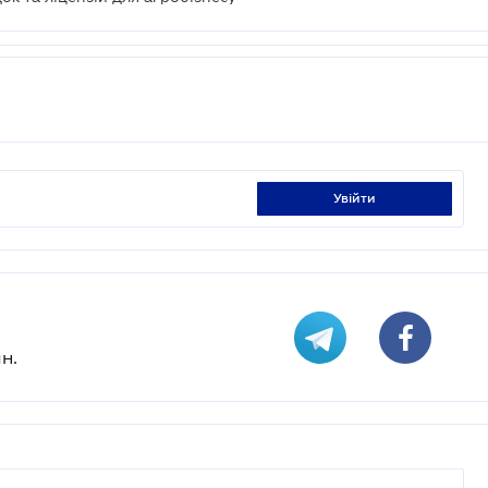
увійти
н.