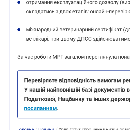
отримання експлуатаційного дозволу (вир
складатись з двох етапів: онлайн-перевірк
міжнародний ветеринарний сертифікат (дл
ветлікарі, при цьому ДПСС здійснюватиме
За час роботи МРГ загалом переглянула понад
Перевіряєте відповідність вимогам ре
У нашій найповнішій базі документів 
Податкової, Нацбанку та інших держо
посиланням
.
Головна
/
Новини
/
Уряд готує спрощення низки довід