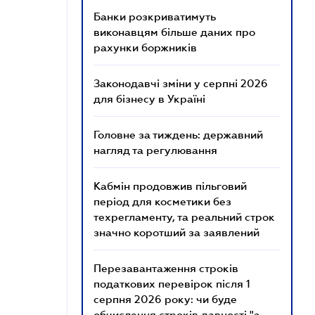
Банки розкриватимуть
виконавцям більше даних про
рахунки боржників
Законодавчі зміни у серпні 2026
для бізнесу в Україні
Головне за тиждень: державний
нагляд та регулювання
Кабмін продовжив пільговий
період для косметики без
техрегламенту, та реальний строк
значно коротший за заявлений
Перезавантаження строків
податкових перевірок після 1
серпня 2026 року: чи буде
обчислення строків давності "з