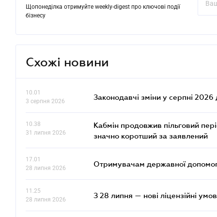
Щопонеділка отримуйте weekly-digest про ключові події
бізнесу
Схожі новини
10.01
Законодавчі зміни у серпні 2026 
3 серпня 2026
10.38
Кабмін продовжив пільговий пері
31 липня 2026
значно коротший за заявлений
17.01
Отримувачам державної допомоги
28 липня 2026
11.25
З 28 липня — нові ліцензійні умо
28 липня 2026