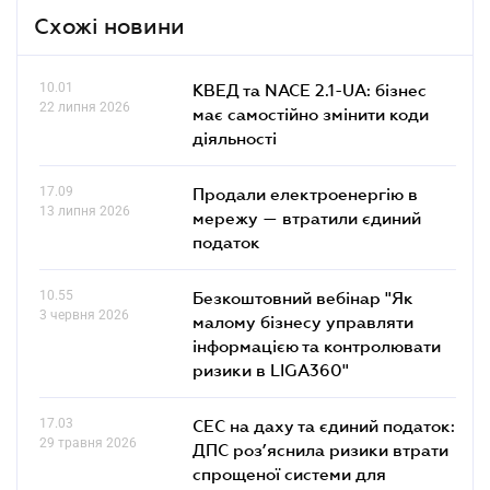
Схожі новини
10.01
КВЕД та NACE 2.1-UA: бізнес
22 липня 2026
має самостійно змінити коди
діяльності
17.09
Продали електроенергію в
13 липня 2026
мережу — втратили єдиний
податок
10.55
Безкоштовний вебінар "Як
3 червня 2026
малому бізнесу управляти
інформацією та контролювати
ризики в LIGA360"
17.03
СЕС на даху та єдиний податок:
29 травня 2026
ДПС роз’яснила ризики втрати
спрощеної системи для