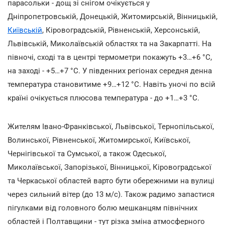
парасольки - дощ зі снігом очікується у
Дніпропетровській, Донецькій, Житомирській, Вінницькій,
Київській
, Кіровоградській, Рівненській, Херсонській,
Львівській, Миколаївській областях та на Закарпатті. На
півночі, сході та в центрі термометри покажуть +3…+6 °С,
на заході - +5…+7 °С. У південних регіонах середня денна
температура становитиме +9…+12 °С. Навіть уночі по всій
країні очікується плюсова температура - до +1…+3 °С.
Жителям Івано-Франківської, Львівської, Тернопільської,
Волинської, Рівненської, Житомирської, Київської,
Чернігівської та Сумської, а також Одеської,
Миколаївської, Запорізької, Вінницької, Кіровоградської
та Черкаської областей варто бути обережними на вулиці
через сильний вітер (до 13 м/с). Також радимо запастися
пігулками від головного болю мешканцям північних
областей і Полтавщини - тут різка зміна атмосферного