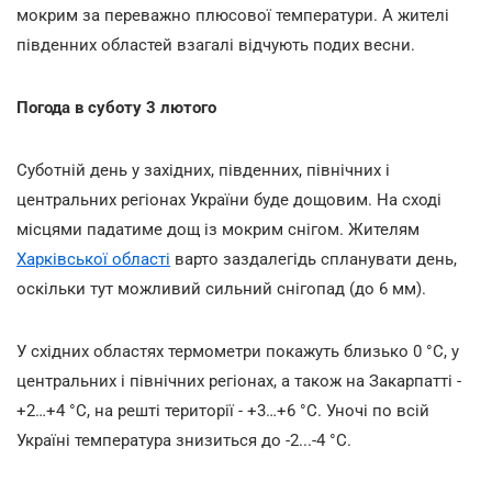
мокрим за переважно плюсової температури. А жителі
південних областей взагалі відчують подих весни.
Погода в суботу 3 лютого
Суботній день у західних, південних, північних і
центральних регіонах України буде дощовим. На сході
місцями падатиме дощ із мокрим снігом. Жителям
Харківської області
варто заздалегідь спланувати день,
оскільки тут можливий сильний снігопад (до 6 мм).
У східних областях термометри покажуть близько 0 °С, у
центральних і північних регіонах, а також на Закарпатті -
+2…+4 °С, на решті території - +3…+6 °С. Уночі по всій
Україні температура знизиться до -2...-4 °С.