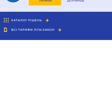
ТАРИФИ
ДЕТАЛЬНІШЕ
КАТАЛОГ РІШЕНЬ
ВСІ ТАРИФИ ЛІГА:ЗАКОН
Співробітництво
Агенти
Дилери
Політика конфіденційності
Умови використання сайту
Реклама
Блог
Новини компанії
Керівництва