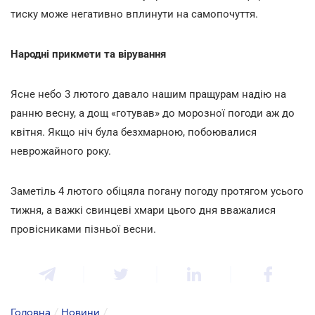
тиску може негативно вплинути на самопочуття.
Народні прикмети та вірування
Ясне небо 3 лютого давало нашим пращурам надію на
ранню весну, а дощ «готував» до морозної погоди аж до
квітня. Якщо ніч була безхмарною, побоювалися
неврожайного року.
Заметіль 4 лютого обіцяла погану погоду протягом усього
тижня, а важкі свинцеві хмари цього дня вважалися
провісниками пізньої весни.
Головна
/
Новини
/