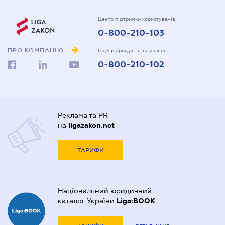
Центр підтримки користувачів
0-800-210-103
ПРО КОМПАНІЮ
Підбір продуктів та рішень
0-800-210-102
Реклама та PR
на
ligazakon.net
ТАРИФИ
Національний юридичний
каталог України
Liga:BOOK