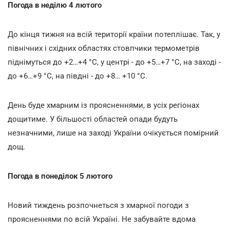
Погода в неділю 4 лютого
До кінця тижня на всій території країни потеплішає. Так, у
північних і східних областях стовпчики термометрів
піднімуться до +2…+4 °С, у центрі - до +5…+7 °С, на заході -
до +6…+9 °С, на півдні - до +8… +10 °С.
День буде хмарним із проясненнями, в усіх регіонах
дощитиме. У більшості областей опади будуть
незначними, лише на заході України очікується помірний
дощ.
Погода в понеділок 5 лютого
Новий тиждень розпочнеться з хмарної погоди з
проясненнями по всій Україні. Не забувайте вдома