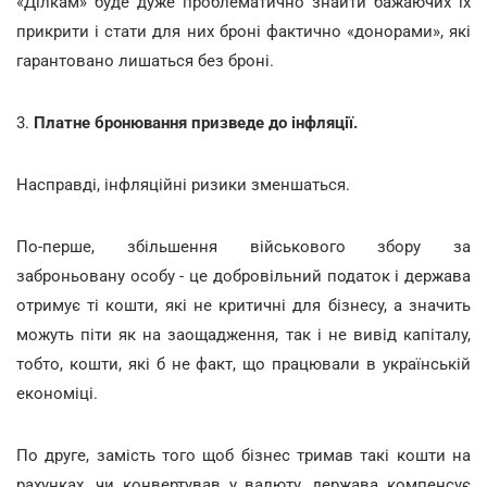
«Ділкам» буде дуже проблематично знайти бажаючих їх
прикрити і стати для них броні фактично «донорами», які
гарантовано лишаться без броні.
3.
Платне бронювання призведе до інфляції.
Насправді, інфляційні ризики зменшаться.
По-перше, збільшення військового збору за
заброньовану особу - це добровільний податок і держава
отримує ті кошти, які не критичні для бізнесу, а значить
можуть піти як на заощадження, так і не вивід капіталу,
тобто, кошти, які б не факт, що працювали в українській
економіці.
По друге, замість того щоб бізнес тримав такі кошти на
рахунках, чи конвертував у валюту, держава компенсує