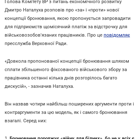
Голова Комітету ВР з питань економічного розвитку
Дмитро Наталуха розповів про «за» і «проти» нової
концепції бронювання, якою пропонується запровадити
для підприємств щомісячний платіж за відстрочку для
військовозобов'язаних працівників. Про це
повідомляє
пресслужба Верховної Ради.
«Довкола пропонованої концепції бронювання шляхом
сплати збільшеного фіксованого військового збору за
працівника останні кілька днів розгорілось багато
дискусій», - зазначив Наталуха.
Він назвав чотири найбільш поширених аргументи проти і
контраргументи за цю модель, як і самого бронювання
взагалі. Серед них:
1.
Бронювання породжує «війну для бідних», бо не у всіх є