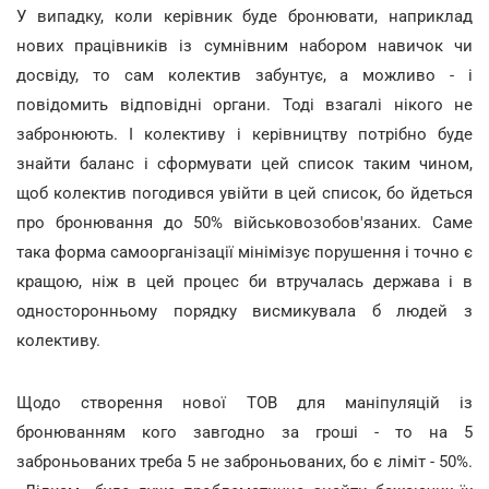
У випадку, коли керівник буде бронювати, наприклад
нових працівників із сумнівним набором навичок чи
досвіду, то сам колектив забунтує, а можливо - і
повідомить відповідні органи. Тоді взагалі нікого не
забронюють. І колективу і керівництву потрібно буде
знайти баланс і сформувати цей список таким чином,
щоб колектив погодився увійти в цей список, бо йдеться
про бронювання до 50% військовозобов'язаних. Саме
така форма самоорганізації мінімізує порушення і точно є
кращою, ніж в цей процес би втручалась держава і в
односторонньому порядку висмикувала б людей з
колективу.
Щодо створення нової ТОВ для маніпуляцій із
бронюванням кого завгодно за гроші - то на 5
заброньованих треба 5 не заброньованих, бо є ліміт - 50%.