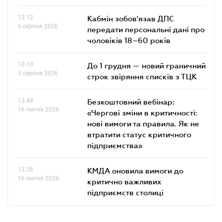
12.12
Кабмін зобов'язав ДПС
6 серпня 2026
передати персональні дані про
чоловіків 18–60 років
10.10
До 1 грудня — новий граничний
5 серпня 2026
строк звіряння списків з ТЦК
13.48
Безкоштовний вебінар:
16 липня 2026
«Чергові зміни в критичності:
нові вимоги та правила. Як не
втратити статус критичного
підприємства»
12.28
КМДА оновила вимоги до
16 липня 2026
критично важливих
підприємств столиці