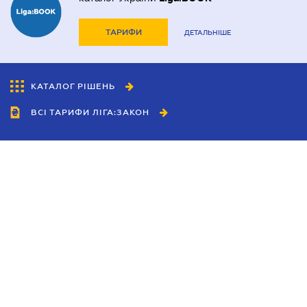
ТАРИФИ
ДЕТАЛЬНІШЕ
КАТАЛОГ РІШЕНЬ
ВСІ ТАРИФИ ЛІГА:ЗАКОН
Співробітництво
Агенти
Дилери
Політика конфіденційності
Умови використання сайту
Реклама
Блог
Новини компанії