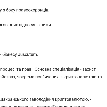
ку з боку правоохоронців.
оговірних відносин з ними.
 бізнесу Juscutum.
роцесі та праві. Основна спеціалізація - захист
райствах, зокрема пов?язаних із криптовалютою та
я шахрайського заволодіння криптовалютою. -
оронних органів. - стратегії юридичного та