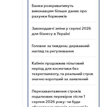
Банки розкриватимуть
виконавцям більше даних про
рахунки боржників
Законодавчі зміни у серпні 2026
для бізнесу в Україні
Головне за тиждень: державний
нагляд та регулювання
Кабмін продовжив пільговий
період для косметики без
техрегламенту, та реальний строк
значно коротший за заявлений
Перезавантаження строків
податкових перевірок після 1
серпня 2026 року: чи буде
обчислення строків давності "з