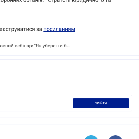
реєструватися за
посиланням
LIGA ZAKON запрошує на безкоштовний вебінар: "Як уберегти бізнес від тиску держави"
увійти