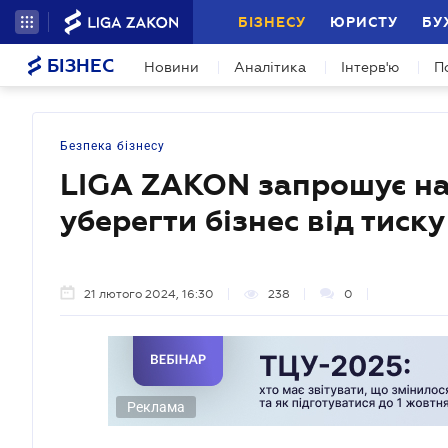
БІЗНЕСУ
ЮРИСТУ
БУ
БІЗНЕС
Новини
Аналітика
Інтерв'ю
П
Безпека бізнесу
LIGA ZAKON запрошує на
уберегти бізнес від тиск
21 лютого 2024, 16:30
238
0
Реклама