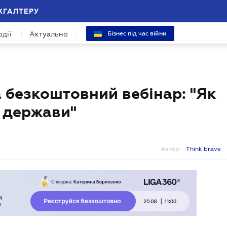
ХГАЛТЕРУ
одії
Актуально
Бізнес під час війни
 безкоштовний вебінар: "Як
у держави"
Автор:
Think brave