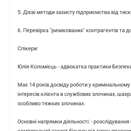
5. Дієві методи захисту підприємства від тис
6. Перевірка "ризикованих" контрагентів та д
Спікери:
Юлія Коломієць - адвокатка практики Безпеки
Має 14 років досвіду роботи у кримінальному п
інтересів клієнта в службових злочинах, шах
особливо тяжких злочинах.
Основні напрямки діяльності: - розслідуванн
комплексний захист бізнесу від тиску правоох