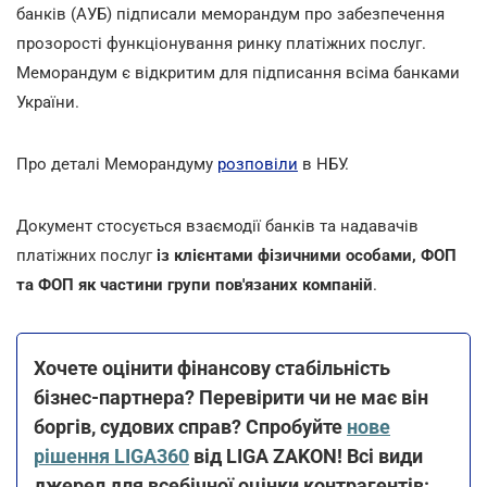
банків (АУБ) підписали меморандум про забезпечення
прозорості функціонування ринку платіжних послуг.
Меморандум є відкритим для підписання всіма банками
України.
Про деталі Меморандуму
розповіли
в НБУ.
Документ стосується взаємодії банків та надавачів
платіжних послуг
із клієнтами фізичними особами, ФОП
та ФОП як частини групи пов'язаних компаній
.
Хочете оцінити фінансову стабільність
бізнес-партнера? Перевірити чи не має він
боргів, судових справ? Спробуйте
нове
рішення LIGA360
від LIGA ZAKON! Всі види
джерел для всебічної оцінки контрагентів: