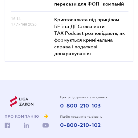
перекази для ФОП і компаній
16.14
Криптовалюта під прицілом
17 липня 2026
БЕБ та ДПС: експерти
TAX Podcast розповідають, як
формується кримінальна
справа і податкові
донарахування
Центр підтримки користувачів
0-800-210-103
ПРО КОМПАНІЮ
Підбір продуктів та рішень
0-800-210-102