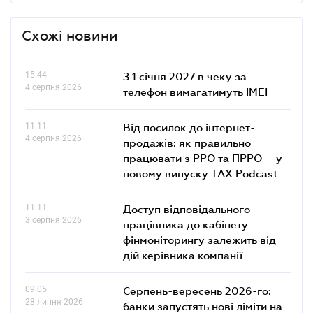
Схожі новини
15.44
З 1 січня 2027 в чеку за
4 серпня 2026
телефон вимагатимуть IMEI
11.11
Від посилок до інтернет-
4 серпня 2026
продажів: як правильно
працювати з РРО та ПРРО – у
новому випуску TAX Podcast
11.11
Доступ відповідального
3 серпня 2026
працівника до кабінету
фінмоніторингу залежить від
дій керівника компанії
09.05
Серпень-вересень 2026-го:
28 липня 2026
банки запустять нові ліміти на