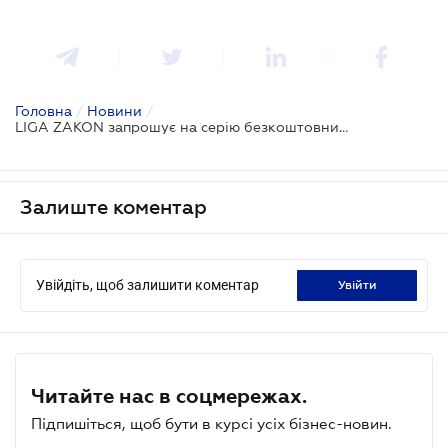
Головна
/
Новини
/
LIGA ZAKON запрошує на серію безкоштовних вебінарів по обшукам : "Модуль 2. «Підготовка» до обшуку, зниження потенційних ризиків"
Залиште коментар
Увійдіть, щоб залишити коментар
увійти
Читайте нас в соцмережах.
Підпишіться, щоб бути в курсі усіх бізнес-новин.