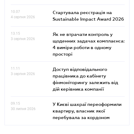
10.07
Стартувала реєстрація на
4 серпня 2026
Sustainable Impact Award 2026
13.15
Як не втрачати контроль у
3 серпня 2026
щоденних задачах комплаєнса:
4 виміри роботи в одному
просторі
11.11
Доступ відповідального
3 серпня 2026
працівника до кабінету
фінмоніторингу залежить від
дій керівника компанії
09.15
У Києві шахраї переоформили
30 липня 2026
квартиру, власник якої
перебувала за кордоном