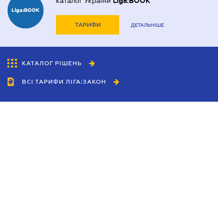
каталог України
Liga:BOOK
ТАРИФИ
ДЕТАЛЬНІШЕ
КАТАЛОГ РІШЕНЬ
ВСІ ТАРИФИ ЛІГА:ЗАКОН
Співробітництво
Агенти
Дилери
Політика конфіденційності
Умови використання сайту
Реклама
Блог