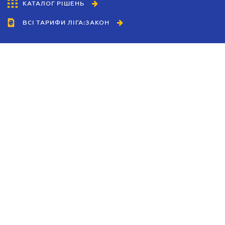
КАТАЛОГ РІШЕНЬ
ВСІ ТАРИФИ ЛІГА:ЗАКОН
Співробітництво
Агенти
Дилери
Політика конфіденційності
Умови використання сайту
Реклама
Блог
Новини компанії
Керівництва
Каталоги компаній
Теми в центрі уваги