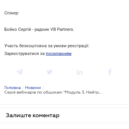
Спікер:
Бойко Сергій - радник VB Partners.
Участь безкоштовна за умови реєстрації.
Зареєструватися за
посиланням
Головна
/
Новини
/
Серія вебінарів по обшукам: "Модуль 3. Нейтралізація наслідків обшуку, повернення вилученого майна. Непрямі методи захисту"
Залиште коментар