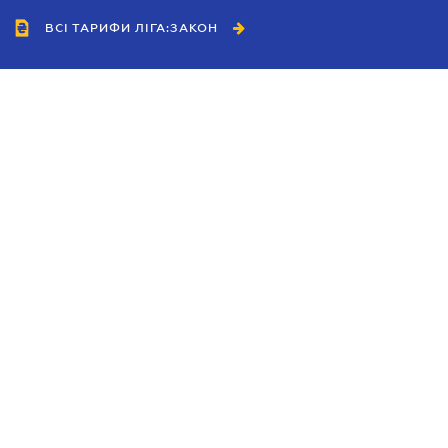
ВСІ ТАРИФИ ЛІГА:ЗАКОН
Співробітництво
Агенти
Дилери
Політика конфіденційності
Умови використання сайту
Реклама
Блог
Новини компанії
Керівництва
Каталоги компаній
Теми в центрі уваги
Підтримка та контакти