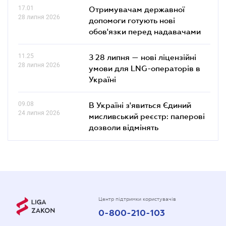
17.01
Отримувачам державної
28 липня 2026
допомоги готують нові
обов'язки перед надавачами
11.25
З 28 липня — нові ліцензійні
28 липня 2026
умови для LNG-операторів в
Україні
09.08
В Україні з'явиться Єдиний
24 липня 2026
мисливський реєстр: паперові
дозволи відмінять
Центр підтримки користувачів
0-800-210-103