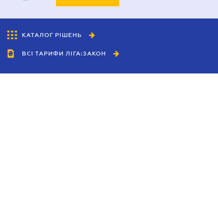
КАТАЛОГ РІШЕНЬ
ВСІ ТАРИФИ ЛІГА:ЗАКОН
Співробітництво
Агенти
Дилери
Політика конфіденційності
Умови використання сайту
Реклама
Блог
Новини компанії
Керівництва