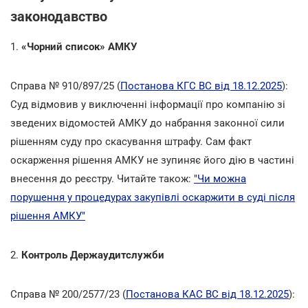
законодавство
1.
«Чорний список» АМКУ
Справа № 910/897/25 (
Постанова КГС ВС від 18.12.2025
):
Суд відмовив у виключенні інформації про компанію зі
зведених відомостей АМКУ до набрання законної сили
рішенням суду про скасування штрафу. Сам факт
оскарження рішення АМКУ не зупиняє його дію в частині
внесення до реєстру. Читайте також:
"Чи можна
порушення у процедурах закупівлі оскаржити в суді після
рішення АМКУ"
2.
Контроль Держаудитслужби
Справа № 200/2577/23 (
Постанова КАС ВС від 18.12.2025
):