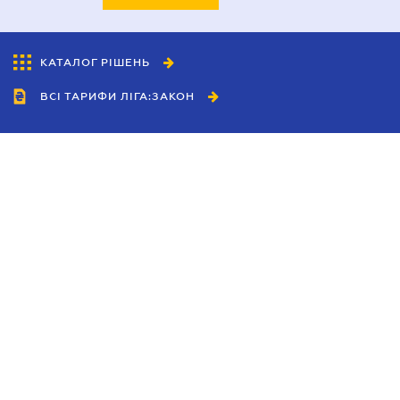
КАТАЛОГ РІШЕНЬ
ВСІ ТАРИФИ ЛІГА:ЗАКОН
Співробітництво
Агенти
Дилери
Політика конфіденційності
Умови використання сайту
Реклама
Блог
Новини компанії
Керівництва
Каталоги компаній