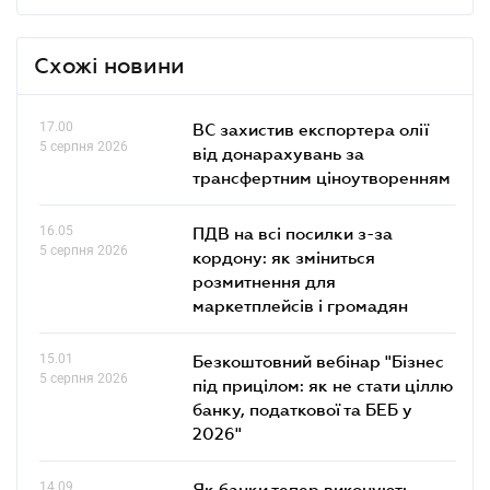
Схожі новини
17.00
ВС захистив експортера олії
5 серпня 2026
від донарахувань за
трансфертним ціноутворенням
16.05
ПДВ на всі посилки з-за
5 серпня 2026
кордону: як зміниться
розмитнення для
маркетплейсів і громадян
15.01
Безкоштовний вебінар "Бізнес
5 серпня 2026
під прицілом: як не стати ціллю
банку, податкової та БЕБ у
2026"
14.09
Як банки тепер виконують