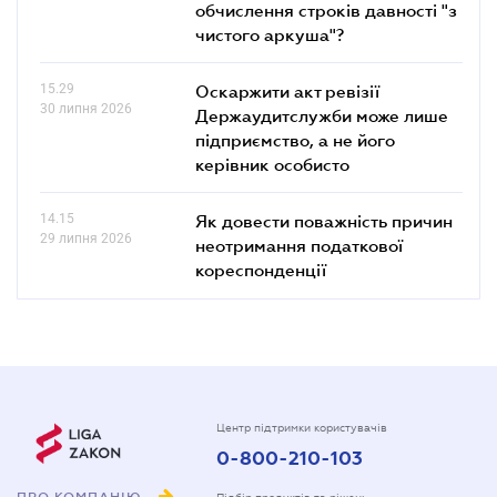
обчислення строків давності "з
чистого аркуша"?
15.29
Оскаржити акт ревізії
30 липня 2026
Держаудитслужби може лише
підприємство, а не його
керівник особисто
14.15
Як довести поважність причин
29 липня 2026
неотримання податкової
кореспонденції
Центр підтримки користувачів
0-800-210-103