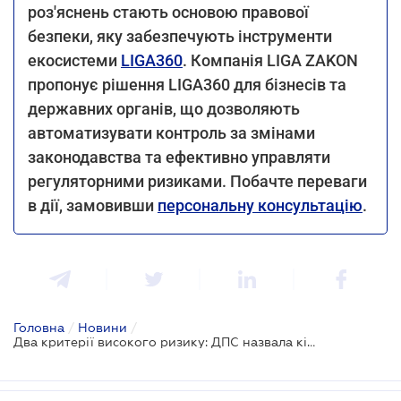
роз'яснень стають основою правової
безпеки, яку забезпечують інструменти
екосистеми
LIGA360
. Компанія LIGA ZAKON
пропонує рішення LIGA360 для бізнесів та
державних органів, що дозволяють
автоматизувати контроль за змінами
законодавства та ефективно управляти
регуляторними ризиками. Побачте переваги
в дії, замовивши
персональну консультацію
.
Головна
/
Новини
/
Два критерії високого ризику: ДПС назвала кількісні параметри для призначення податкової перевірки