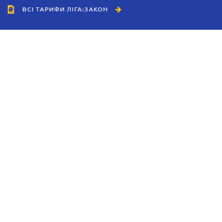
ВСІ ТАРИФИ ЛІГА:ЗАКОН
Співробітництво
Агенти
Дилери
Політика конфіденційності
Умови використання сайту
Реклама
Блог
Новини компанії
Керівництва
Каталоги компаній
Теми в центрі уваги
Підтримка та контакти