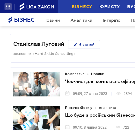
БІЗНЕСУ
ЮРИСТУ
БУ
БІЗНЕС
Новини
Аналітика
Інтерв'ю
П
Станіслав Луговий
6
статей
засновник «Hard Skills Consulting»
•
Комплаєнс
Новини
Чек-лист для комплаєнс офіце
09:09, 27 січня 2023
2894
•
Безпека бізнесу
Аналітика
Що буде з російським бізнесом
09:10, 8 липня 2022
722