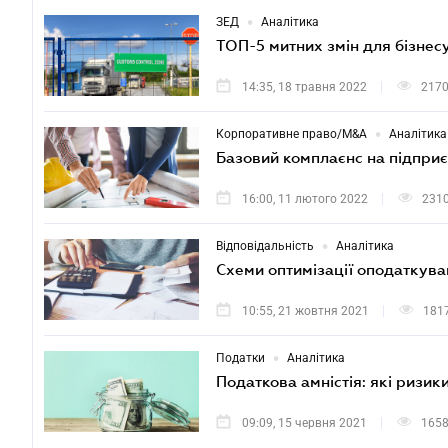
•
ЗЕД
Аналітика
ТОП-5 митних змін для бізнес
14:35, 18 травня 2022
217
•
Корпоративне право/M&A
Аналітика
Базовий комплаєнс на підприє
16:00, 11 лютого 2022
231
•
Відповідальність
Аналітика
Схеми оптимізації оподаткува
10:55, 21 жовтня 2021
181
•
Податки
Аналітика
Податкова амністія: які ризи
09:09, 15 червня 2021
165