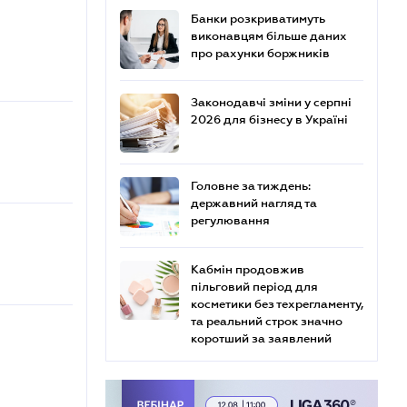
Банки розкриватимуть
виконавцям більше даних
про рахунки боржників
Законодавчі зміни у серпні
2026 для бізнесу в Україні
Головне за тиждень:
державний нагляд та
регулювання
Кабмін продовжив
пільговий період для
косметики без техрегламенту,
та реальний строк значно
коротший за заявлений