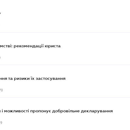
у
0
мстві: рекомендації юриста
0
ння та ризики їх застосування
70
ки і можливості пропонує добровільне декларування
89