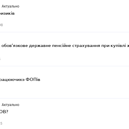
Актуально
изиків
98
обов’язкове державне пенсійне страхування при купівлі 
4
епрацюючих» ФОПів
Актуально
ТОВ?
45