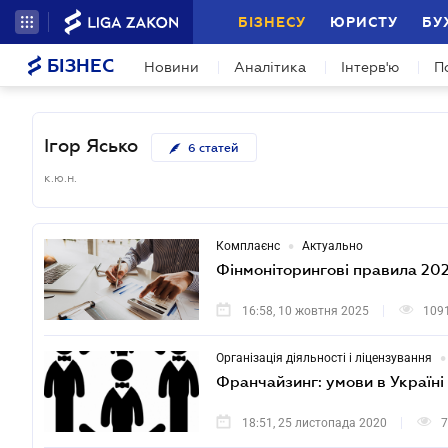
БІЗНЕСУ
ЮРИСТУ
БУ
БІЗНЕС
Новини
Аналітика
Інтерв'ю
П
Ігор Ясько
6
статей
к.ю.н.
•
Комплаєнс
Актуально
Фінмоніторингові правила 20
16:58, 10 жовтня 2025
109
•
Організація діяльності і ліцензування
Франчайзинг: умови в Україні
18:51, 25 листопада 2020
7