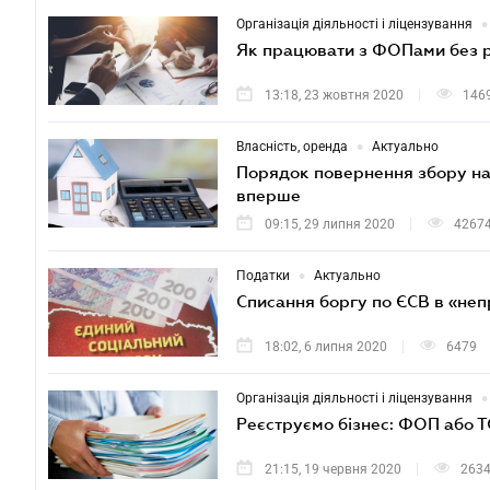
•
Організація діяльності і ліцензування
Як працювати з ФОПами без р
13:18, 23 жовтня 2020
146
•
Власність, оренда
Актуально
Порядок повернення збору на 
вперше
09:15, 29 липня 2020
4267
•
Податки
Актуально
Списання боргу по ЄСВ в «н
18:02, 6 липня 2020
6479
•
Організація діяльності і ліцензування
Реєструємо бізнес: ФОП або 
21:15, 19 червня 2020
263