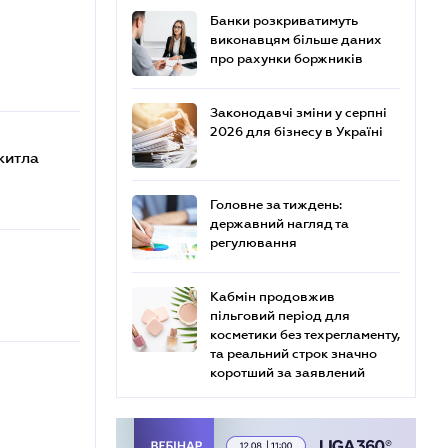
Банки розкриватимуть
виконавцям більше даних
про рахунки боржників
Законодавчі зміни у серпні
2026 для бізнесу в Україні
житла
Головне за тиждень:
державний нагляд та
регулювання
Кабмін продовжив
пільговий період для
косметики без техрегламенту,
та реальний строк значно
коротший за заявлений