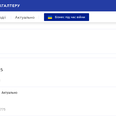
ХГАЛТЕРУ
одії
Актуально
Бізнес під час війни
25
1
Актуально
775