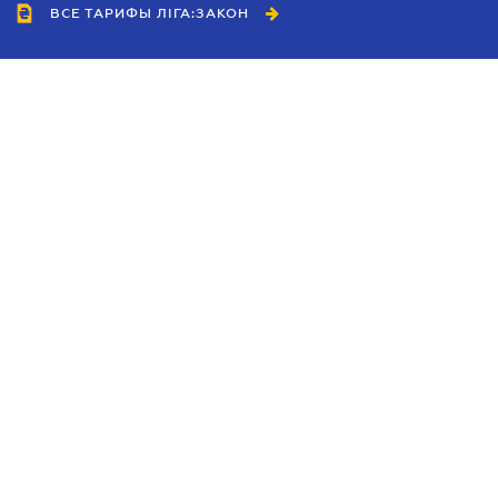
ВСЕ ТАРИФЫ ЛІГА:ЗАКОН
Сотрудничество
Агенты
Дилеры
Политика
конфиденциальности
Условия использования
сайта
Реклама
Блог
Новости компании
Руководства
Каталоги компаний
Темы в центре внимания