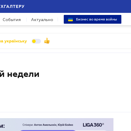
УХГАЛТЕРУ
События
Актуально
Бизнес во время войны
а українську
й недели