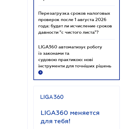
Перезагрузка сроков налоговых
проверок после 1 августа 2026
года: будет ли исчисление сроков
давности "с чистого листа"?
LIGA360 автоматизує роботу
із законами та
судовою практикою: нові
інструменти для точніших рішень
R
LIGA360 меняется
для тебя!