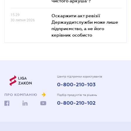
чистого аркуша"?
15.29
Оскаржити акт ревізії
30 липня 2026
Держаудитслужби може лише
підприємство, а не його
керівник особисто
Центр підтримки користувачів
0-800-210-103
ПРО КОМПАНІЮ
Підбір продуктів та рішень
0-800-210-102