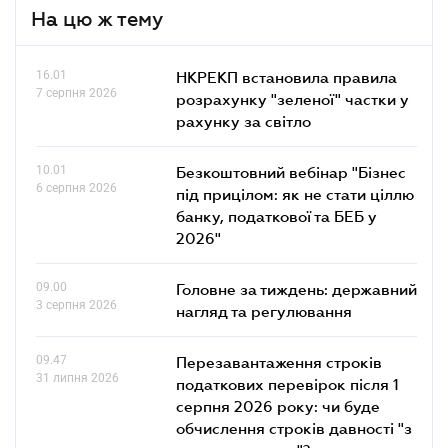
На цю ж тему
16.01
НКРЕКП встановила правила
7 серпня 2026
розрахунку "зеленої" частки у
рахунку за світло
10.01
Безкоштовний вебінар "Бізнес
6 серпня 2026
під прицілом: як не стати ціллю
банку, податкової та БЕБ у
2026"
09.00
Головне за тиждень: державний
3 серпня 2026
нагляд та регулювання
09.47
Перезавантаження строків
31 липня 2026
податкових перевірок після 1
серпня 2026 року: чи буде
обчислення строків давності "з