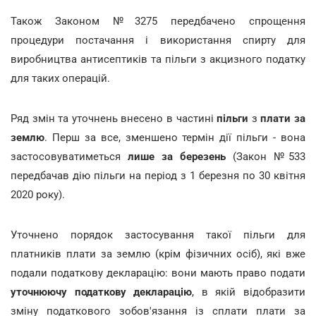
Також Законом №3275 передбачено спрощення
процедури постачання і використання спирту для
виробництва антисептиків та пільги з акцизного податку
для таких операцій.
Ряд змін та уточнень внесено в частині
пільги
з
плати за
землю
. Перш за все, зменшено термін дії пільги - вона
застосовуватиметься
лише за березень
(Закон №533
передбачав дію пільги на період з 1 березня по 30 квітня
2020 року).
Уточнено порядок застосування такої пільги для
платників плати за землю (крім фізичних осіб), які вже
подали податкову декларацію: вони мають право подати
уточнюючу податкову декларацію
, в якій відобразити
зміну податкового зобов'язання із сплати плати за