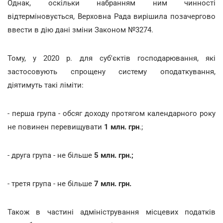
Однак, оскільки набранням ним чинності
відтерміновується, Верховна Рада вирішила позачергово
ввести в дію дані зміни Законом №3274.
Тому, у 2020 р. для суб'єктів господарювання, які
застосовують спрощену систему оподаткування,
діятимуть такі ліміти:
- перша група - обсяг доходу протягом календарного року
не повинен перевищувати
1 млн. грн
.;
- друга група - не більше
5 млн. грн.;
- третя група - не більше
7 млн. грн.
Також в частині адміністрування місцевих податків