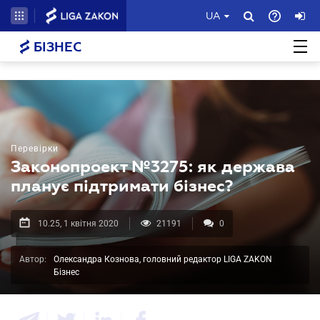
UA
БІЗНЕС
Перевірки
Законопроект №3275: як держава
планує підтримати бізнес?
10.25, 1 квітня 2020
21191
0
Автор:
Олександра Кознова, головний редактор LIGA ZAKON
Бізнес