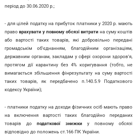
період до 30.06.2020 р.;
- для цілей податку на прибуток платники у 2020 р. мають
право
врахувати у повному обсязі витрати
на суму коштів
або вартості таких товарів, які добровільно передані
громадськім об'єднанням, благодійним організаціям,
державним органам, закладам у сфері охорони здоров'я,
протягом дії карантину без 4% коригування (тобто, не
вимагається збільшення фінрезультату на суму вартості
таких товарів, як передбачено п.140.5.9 Податкового
кодексу України);
- платники податку на доходи фізичних осіб мають право
на включення вартості таких благодійно переданих
товарів до
податкової знижки
у повному обсязі
відповідно до положень ст.166 ПК України.