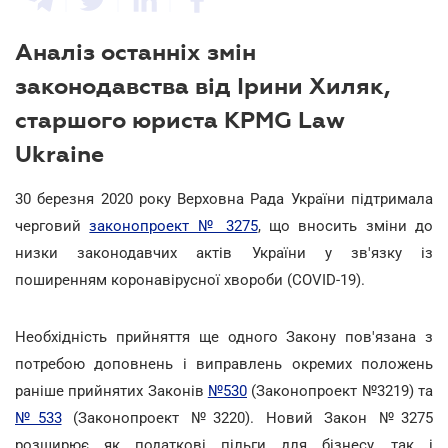
Аналіз останніх змін
законодавства від Ірини Хиляк,
старшого юриста KPMG Law
Ukraine
30 березня 2020 року Верховна Рада України підтримала
черговий
законопроект № 3275
, що вносить зміни до
низки законодавчих актів України у зв'язку із
поширенням коронавірусної хвороби (COVID-19).
Необхідність прийняття ще одного Закону пов'язана з
потребою доповнень і виправлень окремих положень
раніше прийнятих Законів
№530
(Законопроект №3219) та
№533
(Законопроект №3220). Новий Закон №3275
розширює як податкові пільги для бізнесу, так і