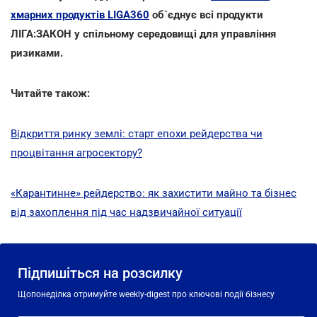
хмарних продуктів LIGA360
об`єднує всі продукти
ЛІГА:ЗАКОН у спільному середовищі для управління
ризиками.
Читайте також:
Відкриття ринку землі: старт епохи рейдерства чи
процвітання агросектору?
«Карантинне» рейдерство: як захистити майно та бізнес
від захоплення під час надзвичайної ситуації
Підпишіться на розсилку
Щопонеділка отримуйте weekly-digest про ключові події бізнесу