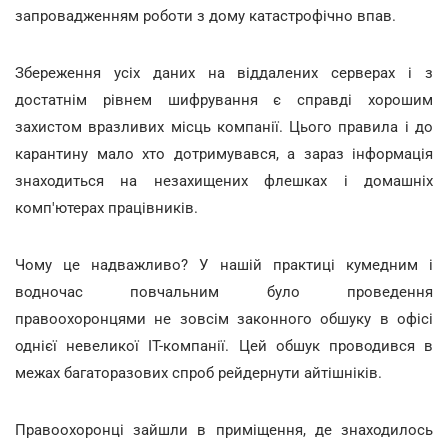
запровадженням роботи з дому катастрофічно впав.
Збереження усіх даних на віддалених серверах і з
достатнім рівнем шифрування є справді хорошим
захистом вразливих місць компанії. Цього правила і до
карантину мало хто дотримувався, а зараз інформація
знаходиться на незахищених флешках і домашніх
комп'ютерах працівників.
Чому це надважливо? У нашій практиці кумедним і
водночас повчальним було проведення
правоохоронцями не зовсім законного обшуку в офісі
однієї невеликої IT-компанії. Цей обшук проводився в
межах багаторазових спроб рейдернути айтішніків.
Правоохоронці зайшли в приміщення, де знаходилось