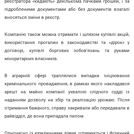
реєстратора «кидають» декількома пачками грошей, і за
підробленими документами або без документів взагалі
вносяться зміни в реєстр.
Компанію також можна отримати і шляхом купівлі акцій,
використання прогалин в законодавстві та «дірок» у
договорі, купівлі боргових зобов'язань та руками
міноритарних власників.
В аграрній сфері траплялися випадки ініціювання
кримінального провадження, в рамках якого накладався
арешт на майно компанії ухвалою слідчого судді із
наданням дозволу на збір та реалізацію урожаю. Після
отримання бажаного, справу закривали або передавали в
райвідділ, де вона припадала пилом.
Одночасно із юридичними діями, отримується і фізичний