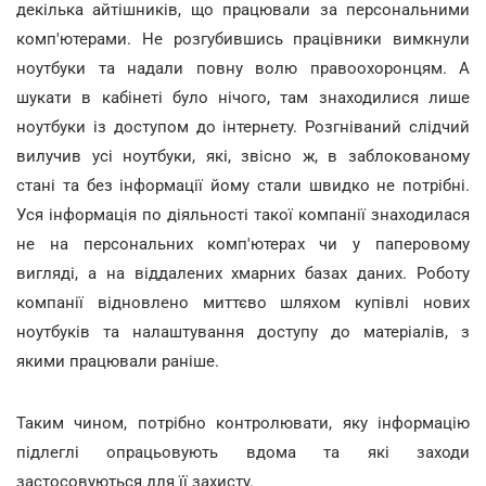
декілька айтішників, що працювали за персональними
комп'ютерами. Не розгубившись працівники вимкнули
ноутбуки та надали повну волю правоохоронцям. А
шукати в кабінеті було нічого, там знаходилися лише
ноутбуки із доступом до інтернету. Розгніваний слідчий
вилучив усі ноутбуки, які, звісно ж, в заблокованому
стані та без інформації йому стали швидко не потрібні.
Уся інформація по діяльності такої компанії знаходилася
не на персональних комп'ютерах чи у паперовому
вигляді, а на віддалених хмарних базах даних. Роботу
компанії відновлено миттєво шляхом купівлі нових
ноутбуків та налаштування доступу до матеріалів, з
якими працювали раніше.
Таким чином, потрібно контролювати, яку інформацію
підлеглі опрацьовують вдома та які заходи
застосовуються для її захисту.