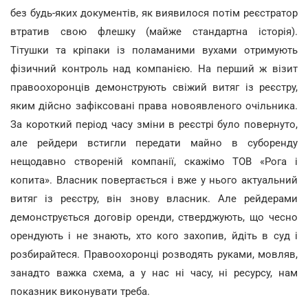
без будь-яких документів, як виявилося потім реєстратор
втратив свою флешку (майже стандартна історія).
Тітушки та кріпаки із поламаними вухами отримують
фізичний контроль над компанією. На перший ж візит
правоохоронців демонструють свіжий витяг із реєстру,
яким дійсно зафіксовані права новоявленого очільника.
За короткий період часу зміни в реєстрі було повернуто,
але рейдери встигли передати майно в суборенду
нещодавно створеній компанії, скажімо ТОВ «Рога і
копита». Власник повертається і вже у нього актуальний
витяг із реєстру, він знову власник. Але рейдерами
демонструється договір оренди, стверджують, що чесно
орендують і не знають, хто кого захопив, йдіть в суд і
розбирайтеся. Правоохоронці розводять руками, мовляв,
занадто важка схема, а у нас ні часу, ні ресурсу, нам
показник виконувати треба.