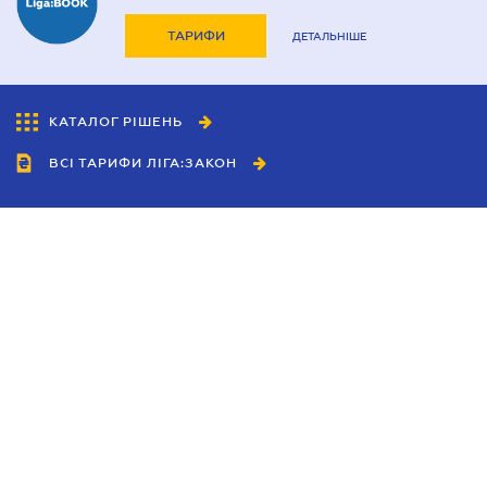
ТАРИФИ
ДЕТАЛЬНІШЕ
КАТАЛОГ РІШЕНЬ
ВСІ ТАРИФИ ЛІГА:ЗАКОН
Співробітництво
Агенти
Дилери
Політика конфіденційності
Умови використання сайту
Реклама
Блог
Новини компанії