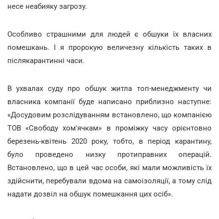
несе неабияку загрозу.
Особливо страшними для людей є обшуки їх власних
помешкань. І я пророкую величезну кількість таких в
післякарантинні часи.
В ухвалах суду про обшук житла топ-менеджменту чи
власника компанії буде написано приблизно наступне:
«Досудовим розслідуванням встановлено, що компанією
ТОВ «Свободу хом'ячкам» в проміжку часу орієнтовно
березень-квітень 2020 року, тобто, в період карантину,
було проведено низку протиправних операцій.
Встановлено, що в цей час особи, які мали можливість їх
здійснити, перебували вдома на самоізоляції, а тому слід
надати дозвіл на обшук помешкання цих осіб».