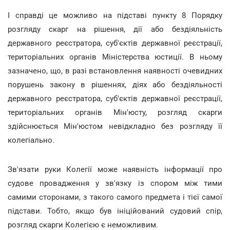
І справді це можливо на підставі пункту 8 Порядку
розгляду скарг на рішення, дії або бездіяльність
державного реєстратора, суб'єктів державної реєстрації,
територіальних органів Міністерства юстиції. В ньому
зазначено, що, в разі встановлення наявності очевидних
порушень закону в рішеннях, діях або бездіяльності
державного реєстратора, суб'єктів державної реєстрації,
територіальних органів Мін'юсту, розгляд скарги
здійснюється Мін'юстом невідкладно без розгляду її
колегіально.
Зв'язати руки Колегії може наявність інформації про
судове провадження у зв'язку із спором між тими
самими сторонами, з такого самого предмета і тієї самої
підстави. Тобто, якщо був ініційований судовий спір,
розгляд скарги Колегією є неможливим.