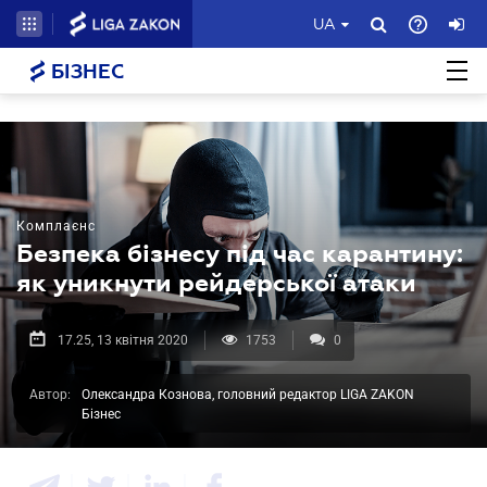
UA
БІЗНЕС
Комплаєнс
Безпека бізнесу під час карантину:
як уникнути рейдерської атаки
17.25, 13 квітня 2020
1753
0
Автор:
Олександра Кознова, головний редактор LIGA ZAKON
Бізнес