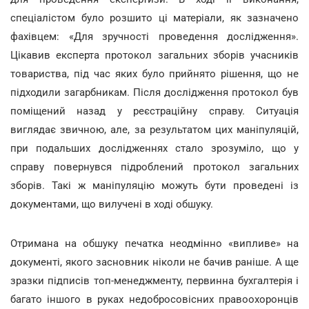
спеціалістом було розшито ці матеріали, як зазначено
фахівцем: «Для зручності проведення дослідження».
Цікавив експерта протокол загальних зборів учасників
товариства, під час яких було прийнято рішення, що не
підходили загарбникам. Після дослідження протокол був
поміщений назад у реєстраційну справу. Ситуація
виглядає звичною, але, за результатом цих маніпуляцій,
при подальших дослідженнях стало зрозуміло, що у
справу повернувся підроблений протокол загальних
зборів. Такі ж маніпуляцію можуть бути проведені із
документами, що вилучені в ході обшуку.
Отримана на обшуку печатка неодмінно «випливе» на
документі, якого засновник ніколи не бачив раніше. А ще
зразки підписів топ-менеджменту, первинна бухгалтерія і
багато іншого в руках недобросовісних правоохоронців