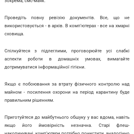
зокрема, смс-маяк.
Проведіть повну ревізію документів. Все, що не
використовується - в архів. В комп'ютерах - все на хмарні
сховища.
Спілкуйтеся з підлеглими, проговорюйте усі слабкі
аспекти роботи в домашніх умовах, вимагайте
дотримуватися інформаційної гігієни.
Якщо є побоювання за втрату фізичного контролю над
майном - посилення охорони на період карантину буде
правильним рішенням.
Приготуйтеся до майбутнього обшуку у вас вдома, навіть
якщо його ймовірність незначна. Старі флеш-
накопичувачі, комп'ютери потрібно почистити, аналогічно