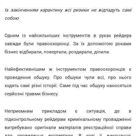
Із закінченням карантину всі ризики не відпадуть самі
собою
Одним із найсильніших інструментів в руках рейдера
завжди були правоохоронці. За їх допомогою роками
бізнес відбирали, повертали, роздирали, ділили.
Найефективнішим ж інструментом правоохоронців є
проведення обшуку. Про обшуки чули всі, про нього
ходять самі різні історії. Саме під час обшуку наносяться
серйозні травми бізнесу.
Неприємним прикладом є ситуація, де в
підконтрольному рейдерам кримінальному провадженні
витребувано оригінали матеріалів реєстраційної справи
для проведення експертизи. В ході її виконання,