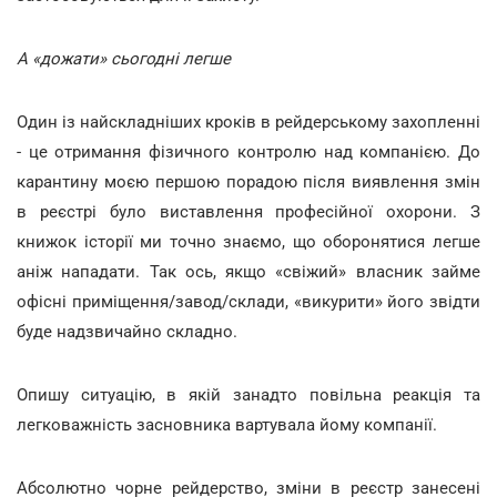
А «дожати» сьогодні легше
Один із найскладніших кроків в рейдерському захопленні
- це отримання фізичного контролю над компанією. До
карантину моєю першою порадою після виявлення змін
в реєстрі було виставлення професійної охорони. З
книжок історії ми точно знаємо, що оборонятися легше
аніж нападати. Так ось, якщо «свіжий» власник займе
офісні приміщення/завод/склади, «викурити» його звідти
буде надзвичайно складно.
Опишу ситуацію, в якій занадто повільна реакція та
легковажність засновника вартувала йому компанії.
Абсолютно чорне рейдерство, зміни в реєстр занесені