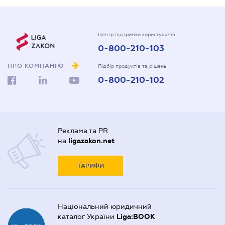
Центр підтримки користувачів
0-800-210-103
ПРО КОМПАНІЮ
Підбір продуктів та рішень
0-800-210-102
Реклама та PR
на
ligazakon.net
ТАРИФИ
Національний юридичний
каталог України
Liga:BOOK