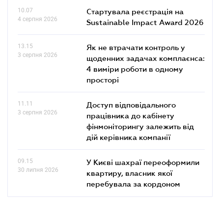
10.07
Стартувала реєстрація на
4 серпня 2026
Sustainable Impact Award 2026
13.15
Як не втрачати контроль у
3 серпня 2026
щоденних задачах комплаєнса:
4 виміри роботи в одному
просторі
11.11
Доступ відповідального
3 серпня 2026
працівника до кабінету
фінмоніторингу залежить від
дій керівника компанії
09.15
У Києві шахраї переоформили
30 липня 2026
квартиру, власник якої
перебувала за кордоном