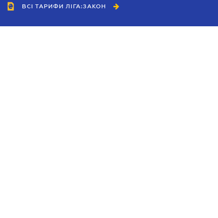
ВСІ ТАРИФИ ЛІГА:ЗАКОН
Співробітництво
Агенти
Дилери
Політика конфіденційності
Умови використання сайту
Реклама
Блог
Новини компанії
Керівництва
Каталоги компаній
Теми в центрі уваги
Підтримка та контакти