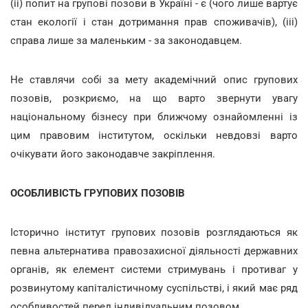
(іі) попит на групові позови в Україні - є (чого лише вартує
стан екології і стан дотримання прав споживачів), (ііі)
справа лише за маленьким - за законодавцем.
Не ставлячи собі за мету академічний опис групових
позовів, розкриємо, на що варто звернути увагу
національному бізнесу при ближчому ознайомленні із
цим правовим інститутом, оскільки невдовзі варто
очікувати його законодавче закріплення.
ОСОБЛИВІСТЬ ГРУПОВИХ ПОЗОВІВ
Історично інститут групових позовів розглядаються як
певна альтернатива правозахисної діяльності державних
органів, як елемент системи стримувань і противаг у
розвинутому капіталістичному суспільстві, і який має ряд
особливостей перед індивідуальним позовом.