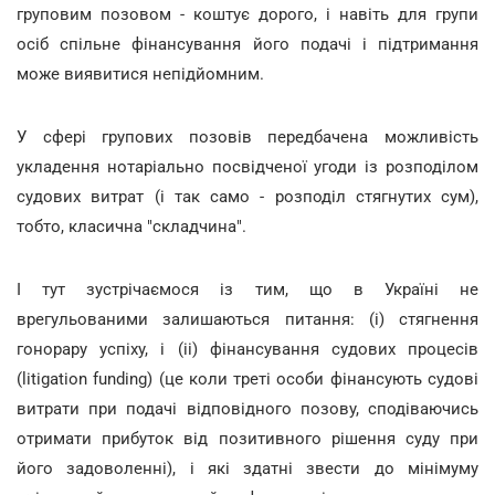
груповим позовом - коштує дорого, і навіть для групи
осіб спільне фінансування його подачі і підтримання
може виявитися непідйомним.
У сфері групових позовів передбачена можливість
укладення нотаріально посвідченої угоди із розподілом
судових витрат (і так само - розподіл стягнутих сум),
тобто, класична "складчина".
І тут зустрічаємося із тим, що в Україні не
врегульованими залишаються питання: (і) стягнення
гонорару успіху, і (іі) фінансування судових процесів
(litigation funding) (це коли треті особи фінансують судові
витрати при подачі відповідного позову, сподіваючись
отримати прибуток від позитивного рішення суду при
його задоволенні), і які здатні звести до мінімуму