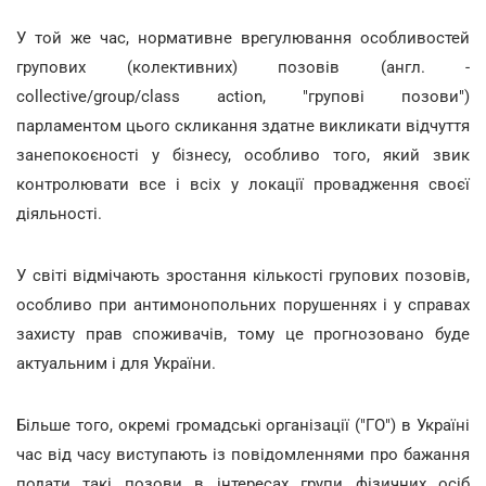
У той же час, нормативне врегулювання особливостей
групових (колективних) позовів (англ. -
collective/group/class action, "групові позови")
парламентом цього скликання здатне викликати відчуття
занепокоєності у бізнесу, особливо того, який звик
контролювати все і всіх у локації провадження своєї
діяльності.
У світі відмічають зростання кількості групових позовів,
особливо при антимонопольних порушеннях і у справах
захисту прав споживачів, тому це прогнозовано буде
актуальним і для України.
Більше того, окремі громадські організації ("ГО") в Україні
час від часу виступають із повідомленнями про бажання
подати такі позови в інтересах групи фізичних осіб