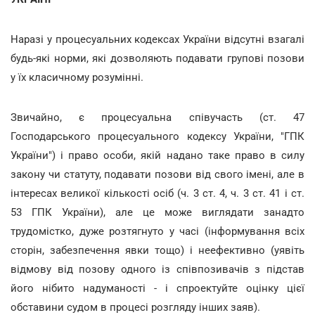
Наразі у процесуальних кодексах України відсутні взагалі
будь-які норми, які дозволяють подавати групові позови
у їх класичному розумінні.
Звичайно, є процесуальна співучасть (ст. 47
Господарського процесуального кодексу України, "ГПК
України") і право особи, якій надано таке право в силу
закону чи статуту, подавати позови від свого імені, але в
інтересах великої кількості осіб (ч. 3 ст. 4, ч. 3 ст. 41 і ст.
53 ГПК України), але це може виглядати занадто
трудомістко, дуже розтягнуто у часі (інформування всіх
сторін, забезпечення явки тощо) і неефективно (уявіть
відмову від позову одного із співпозивачів з підстав
його нібито надуманості - і спроектуйте оцінку цієї
обставини судом в процесі розгляду інших заяв).