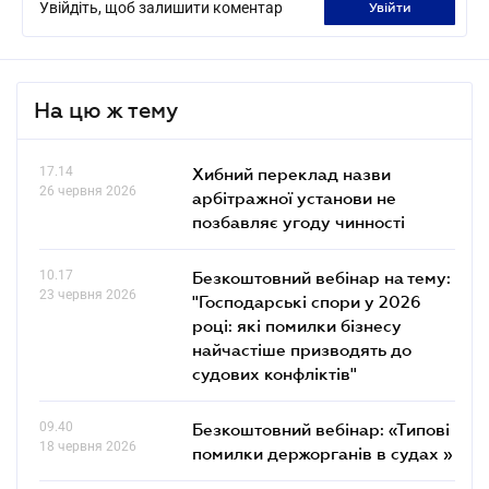
Увійдіть, щоб залишити коментар
увійти
На цю ж тему
17.14
Хибний переклад назви
26 червня 2026
арбітражної установи не
позбавляє угоду чинності
10.17
Безкоштовний вебінар на тему:
23 червня 2026
"Господарські спори у 2026
році: які помилки бізнесу
найчастіше призводять до
судових конфліктів"
09.40
Безкоштовний вебінар: «Типові
18 червня 2026
помилки держорганів в судах »