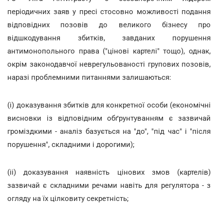
періодичних заяв у пресі стосовно можливості подання
відповідних позовів до великого бізнесу про
відшкодування збитків, завданих порушення
антимонопольного права ("цінові картелі" тощо), однак,
окрім законодавчої неврегульованості групових позовів,
наразі проблемними питаннями залишаються:
(i) доказування збитків для конкретної особи (економічні
висновки із відповідним обґрунтуванням є зазвичай
громіздкими - аналіз базується на "до", "під час" і "після
порушення", складними і дорогими);
(ii) доказування наявність цінових змов (картелів)
зазвичай є складними речами навіть для регулятора - з
огляду на їх цілковиту секретність;