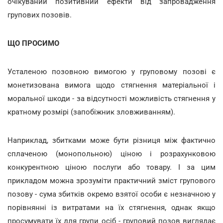
очікуваний позитивний ефекти від запровадження
групових позовів.
ЩО ПРОСИМО
Усталеною позовною вимогою у груповому позові є
монетизована вимога щодо стягнення матеріальної і
моральної шкоди - за відсутності можливість стягнення у
кратному розмірі (запобіжник зловживанням).
Наприклад, збитками може бути різниця між фактично
сплаченою (монопольною) ціною і розрахунковою
конкурентною ціною послуги або товару. І за цим
прикладом можна зрозуміти практичний зміст групового
позову - сума збитків окремо взятої особи є незначною у
порівнянні із витратами на їх стягнення, однак якщо
просумувати їх для групи осіб - груповий позов виглядає