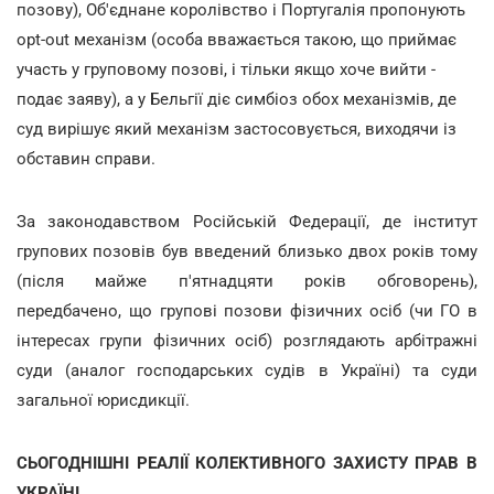
позову), Об'єднане королівство і Португалія пропонують
opt-out механізм (особа вважається такою, що приймає
участь у груповому позові, і тільки якщо хоче вийти -
подає заяву), а у Бельгії діє симбіоз обох механізмів, де
суд вирішує який механізм застосовується, виходячи із
обставин справи.
За законодавством Російській Федерації, де інститут
групових позовів був введений близько двох років тому
(після майже п'ятнадцяти років обговорень),
передбачено, що групові позови фізичних осіб (чи ГО в
інтересах групи фізичних осіб) розглядають арбітражні
суди (аналог господарських судів в Україні) та суди
загальної юрисдикції.
СЬОГОДНІШНІ РЕАЛІЇ КОЛЕКТИВНОГО ЗАХИСТУ ПРАВ В
УКРАЇНІ