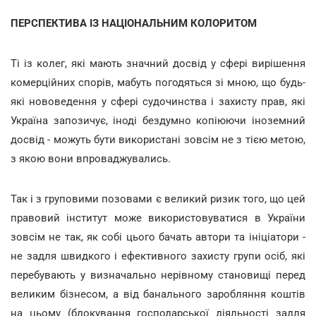
ПЕРСПЕКТИВА ІЗ НАЦІОНАЛЬНИМ КОЛОРИТОМ
Ті із колег, які мають значний досвід у сфері вирішення
комерційних спорів, мабуть погодяться зі мною, що будь-
які нововедення у сфері судочинства і захисту прав, які
Україна запозичує, іноді бездумно копіюючи іноземний
досвід - можуть бути використані зовсім не з тією метою,
з якою вони впроваджувались.
Так і з груповими позовами є великий ризик того, що цей
правовий інститут може використовуватися в України
зовсім не так, як собі цього бачать автори та ініціатори -
не задля швидкого і ефективного захисту групи осіб, які
перебувають у визначально нерівному становищі перед
великим бізнесом, а від банального заробляння коштів
на цьому (блокування господарської діяльності задля