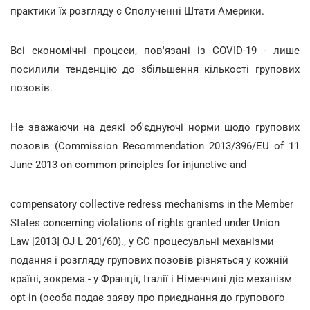
практики їх розгляду є Сполученні Штати Америки.
Всі економічні процеси, пов'язані із COVID-19 - лише
посилили тенденцію до збільшення кількості групових
позовів.
Не зважаючи на деякі об'єднуючі норми щодо групових
позовів (Commission Recommendation 2013/396/EU of 11
June 2013 on common principles for injunctive and
compensatory collective redress mechanisms in the Member
States concerning violations of rights granted under Union
Law [2013] OJ L 201/60)., у ЄС процесуальні механізми
подання і розгляду групових позовів різняться у кожній
країні, зокрема - у Франції, Італії і Німеччині діє механізм
opt-in (особа подає заяву про приєднання до групового