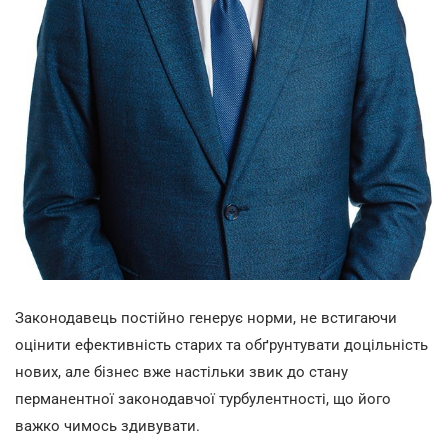
Законодавець постійно генерує норми, не встигаючи
оцінити ефективність старих та обґрунтувати доцільність
нових, але бізнес вже настільки звик до стану
перманентної законодавчої турбулентності, що його
важко чимось здивувати.