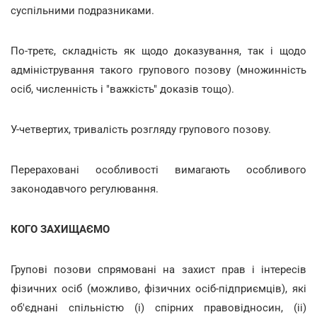
суспільними подразниками.
По-третє, складність як щодо доказування, так і щодо
адміністрування такого групового позову (множинність
осіб, численність і "важкість" доказів тощо).
У-четвертих, тривалість розгляду групового позову.
Перераховані особливості вимагають особливого
законодавчого регулювання.
КОГО ЗАХИЩАЄМО
Групові позови спрямовані на захист прав і інтересів
фізичних осіб (можливо, фізичних осіб-підприємців), які
об'єднані спільністю (і) спірних правовідносин, (іі)