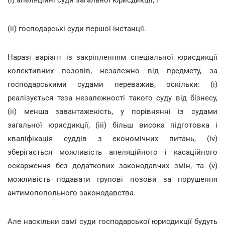
(і) апеляційні суди загальної юрисдикції, і
(іі) господарські суди першої інстанції.
Наразі варіант із закріпленням спеціальної юрисдикції
колективних позовів, незалежно від предмету, за
господарськими судами переважив, оскільки: (і)
реалізується теза незалежності такого суду від бізнесу,
(іі) менша завантаженість, у порівнянні із судами
загальної юрисдикції, (ііі) більш висока підготовка і
кваліфікація суддів з економічних питань, (іv)
зберігається можливість апеляційного і касаційного
оскарження без додаткових законодавчих змін, та (v)
можливість подавати групові позови за порушення
антимопопольного законодавства.
Але наскільки самі суди господарської юрисдикції будуть