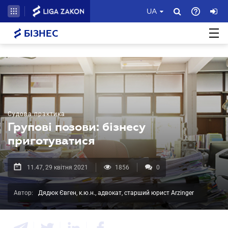
UA
БІЗНЕС
Судова практика
Групові позови: бізнесу
приготуватися
11.47, 29 квітня 2021
1856
0
Автор:
Дядюк Євген, к.ю.н., адвокат, старший юрист Arzinger