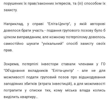
порушених їх прав/законних інтересів, та (ііі) способом їх
захисту.
Наприклад, у справі "Еліта-Центр", у якій авторові
довелося брати участь - подання групового позову було б
цілком виправданим, але кожному потерпілому довелось
самостійно шукати "унікальний" спосіб захисту своїх
прав.
Зокрема, потерпілі інвестори ставали членами у ГО
"Об'єднання вкладників "Еліта-центр" - але не для
можливості подати груповий позов про відшкодування
заподіяних збитків (втрата інвестицій), а для можливості
потрапити у списки тих, кому міська влада колись
виділить квартиру…