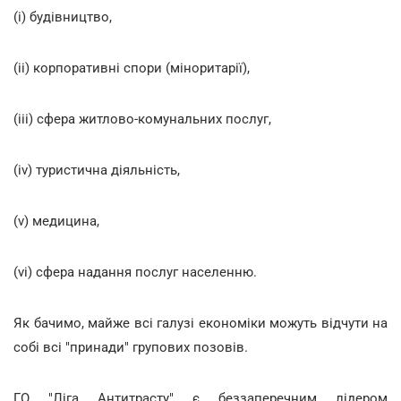
(i) будівництво,
(ii) корпоративні спори (міноритарії),
(iii) сфера житлово-комунальних послуг,
(iv) туристична діяльність,
(v) медицина,
(vi) сфера надання послуг населенню.
Як бачимо, майже всі галузі економіки можуть відчути на
собі всі "принади" групових позовів.
ГО "Ліга Антитрасту" є беззаперечним лідером