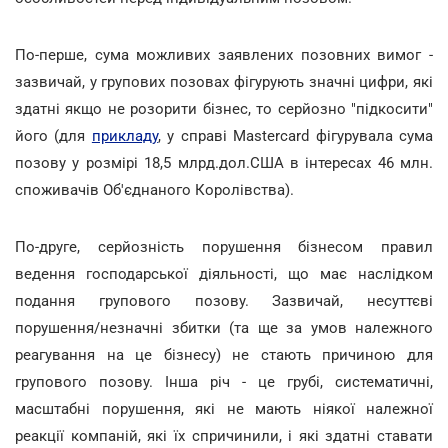
По-перше, сума можливих заявлених позовних вимог -
зазвичай, у групових позовах фігурують значні цифри, які
здатні якщо не розорити бізнес, то серйозно "підкосити"
його (для
прикладу
, у справі Mastercard фігурувала сума
позову у розмірі 18,5 млрд.дол.США в інтересах 46 млн.
споживачів Об'єднаного Королівства).
По-друге, серйозність порушення бізнесом правил
ведення господарської діяльності, що має наслідком
подання групового позову. Зазвичай, несуттєві
порушення/незначні збитки (та ще за умов належного
реагування на це бізнесу) не стають причиною для
групового позову. Інша річ - це грубі, систематичні,
масштабні порушення, які не мають ніякої належної
реакції компаній, які їх спричинили, і які здатні ставати