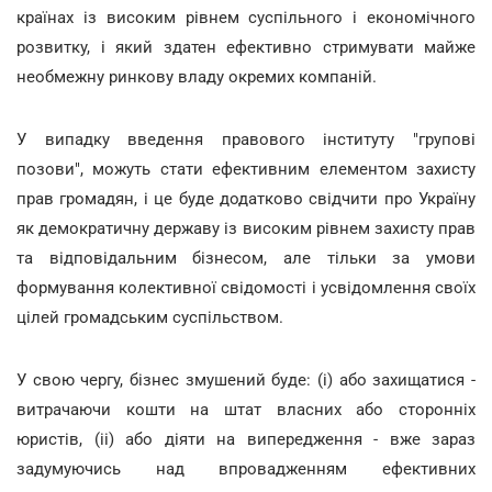
країнах із високим рівнем суспільного і економічного
розвитку, і який здатен ефективно стримувати майже
необмежну ринкову владу окремих компаній.
У випадку введення правового інституту "групові
позови", можуть стати ефективним елементом захисту
прав громадян, і це буде додатково свідчити про Україну
як демократичну державу із високим рівнем захисту прав
та відповідальним бізнесом, але тільки за умови
формування колективної свідомості і усвідомлення своїх
цілей громадським суспільством.
У свою чергу, бізнес змушений буде: (і) або захищатися -
витрачаючи кошти на штат власних або сторонніх
юристів, (іі) або діяти на випередження - вже зараз
задумуючись над впровадженням ефективних