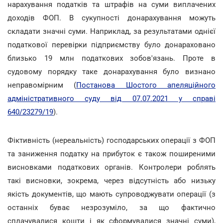
нарахування податків та штрафів на суми виплачених
доходів ФОП. В сукупності донарахування можуть
складати значні суми. Наприклад, за результатами однієї
податкової перевірки підприємству було донараховано
близько 19 млн податкових зобов'язань. Проте в
судовому порядку таке донарахування було визнано
неправомірним (
Постанова Шостого апеляційного
адміністративного суду від 07.07.2021 у справі
640/23279/19
).
Фіктивність (нереальність) господарських операції з ФОП
та заниження податку на прибуток є також поширеними
висновками податкових органів. Контролери роблять
такі висновки, зокрема, через відсутність або низьку
якість документів, що мають супроводжувати операції (з
останніх буває незрозуміло, за що фактично
сплачувалися кошти і як сформувалися значні суми),