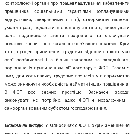
контролюючі органи про працевлаштування, забезпечити
працівника соціальними гарантіями (оплачуваними
відпустками, лікарняними і т.п.), створювати належні
умови праці, подавати відповідну звітність, виконувати
роль податкового агента працівника та сплачувати
податки, збори, інші загальнообов'язкові платежі. Крім
того, процес припинення трудових відносин також має
свої особливості і є більш тривалим та складнішим,
порівняно із припиненням дії договору з ФОП. Разом з
цим, для копмлаєнсу трудових процесів у підприємства
може виникнути необхідність наймати інших працівників.
З ФОП все значно простіше. Зазначені заходи
виконувати не потрібно, адже ФОП є незалежним і
самоорганізованим суб'єктом господарювання.
Економічні вигоди.
У відносинах с ФОП, окрім зменшення
витрат на адміністрування трудових відносин, на