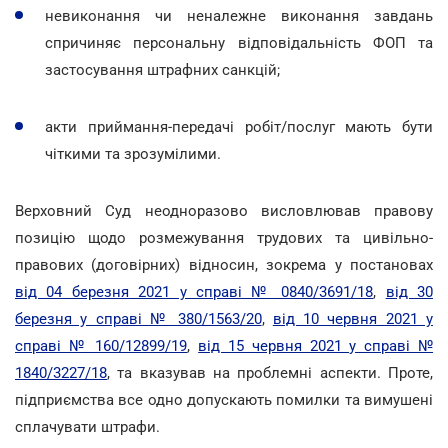
невиконання чи неналежне виконання завдань
спричиняє персональну відповідальність ФОП та
застосування штрафних санкцій;
акти приймання-передачі робіт/послуг мають бути
чіткими та зрозумілими.
Верховний Суд неодноразово висловлював правову
позицію щодо розмежування трудових та цивільно-
правових (договірних) відносин, зокрема у постановах
від 04 березня 2021 у справі № 0840/3691/18
,
від 30
березня у справі № 380/1563/20
,
від 10 червня 2021 у
справі № 160/12899/19
,
від 15 червня 2021 у справі №
1840/3227/18
, та вказував на проблемні аспекти. Проте,
підприємства все одно допускають помилки та вимушені
сплачувати штрафи.