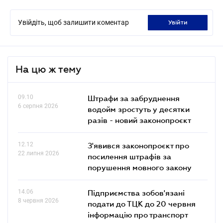
Увійдіть, щоб залишити коментар
увійти
На цю ж тему
09.10
Штрафи за забруднення
6 серпня 2026
водойм зростуть у десятки
разів - новий законопроєкт
12.12
З'явився законопроєкт про
22 липня 2026
посилення штрафів за
порушення мовного закону
14.06
Підприємства зобов'язані
8 червня 2026
подати до ТЦК до 20 червня
інформацію про транспорт