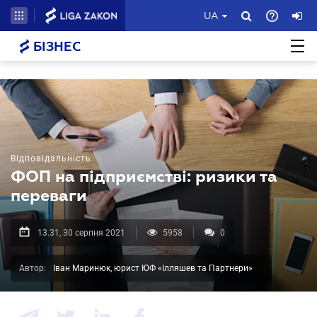
UA
БІЗНЕС
Відповідальність
ФОП на підприємстві: ризики та
переваги
13.31, 30 серпня 2021
5958
0
Автор:
Іван Маринюк, юрист ЮФ «Ілляшев та Партнери»