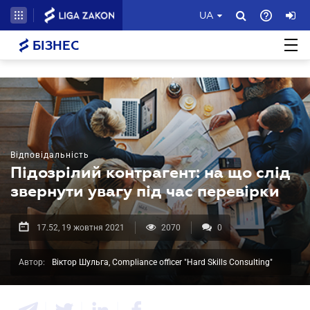
UA
БІЗНЕС
Відповідальність
Підозрілий контрагент: на що слід
звернути увагу під час перевірки
17.52, 19 жовтня 2021
2070
0
Автор:
Віктор Шульга, Compliance officer "Hard Skills Consulting"