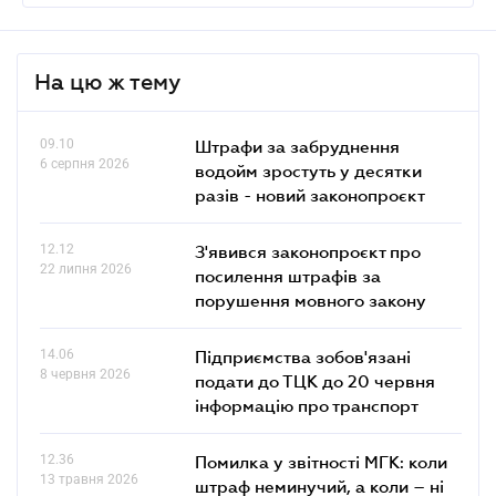
На цю ж тему
09.10
Штрафи за забруднення
6 серпня 2026
водойм зростуть у десятки
разів - новий законопроєкт
12.12
З'явився законопроєкт про
22 липня 2026
посилення штрафів за
порушення мовного закону
14.06
Підприємства зобов'язані
8 червня 2026
подати до ТЦК до 20 червня
інформацію про транспорт
12.36
Помилка у звітності МГК: коли
13 травня 2026
штраф неминучий, а коли – ні