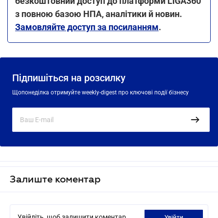
безкоштовний доступ до платформи LIGA360
з повною базою НПА, аналітики й новин.
Замовляйте доступ за посиланням
.
Підпишіться на розсилку
Щопонеділка отримуйте weekly-digest про ключові події бізнесу
Залиште коментар
Увійдіть, щоб залишити коментар
увійти