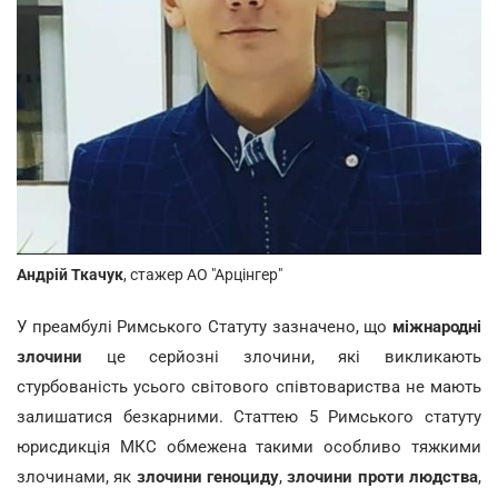
Андрій Ткачук
,
стажер АО "Арцінгер"
У преамбулі Римського Статуту зазначено, що
міжнародні
злочини
це серйозні злочини, які викликають
стурбованість усього світового співтовариства не мають
залишатися безкарними. Статтею 5 Римського статуту
юрисдикція МКС обмежена такими особливо тяжкими
злочинами, як
злочини геноциду
,
злочини проти людства
,