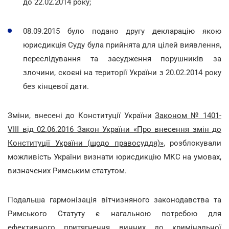
до 22.02.2014 року;
08.09.2015 було подано другу декларацію якою
юрисдикція Суду була прийнята для цілей виявлення,
переслідування та засудження порушників за
злочини, скоєні на території України з 20.02.2014 року
без кінцевої дати.
Зміни, внесені до Конституції України
Законом № 1401-
VIII від 02.06.2016 Закон України «Про внесення змін до
Конституції України (щодо правосуддя)»
, розблокували
можливість України визнати юрисдикцію МКС на умовах,
визначених Римським статутом.
Подальша гармонізація вітчизняного законодавства та
Римського Статуту є нагальною потребою для
ефективного притягнення винних до кримінальної