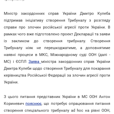
Міністр закордонних справ України Дмитро Кулеба
підтримав ініціативу створення Трибуналу з розгляду
справи про злочин російської агресії проти України. В
рамках чого вже підготовлено проект Декларації та заяви
із закликом до створення трибуналу. Створення
Трибуналу ніяк не перешкоджатиме, а доповнятиме
наявні процеси в МКС, Міжнародному суді ООН (далі -
МС) і ЄСПЛ
Заява
міністра закордонних справ України
Дмитра Кулеби щодо створення Трибуналу для покарання
керівництва Російської Федерації за злочин агресії проти
України.
З цього питання представник України в МС ООН Антон
Кориневич
пояснює
, що потребує опрацювання питання
створення спеціального трибуналу ad hoc на рівні ООН,