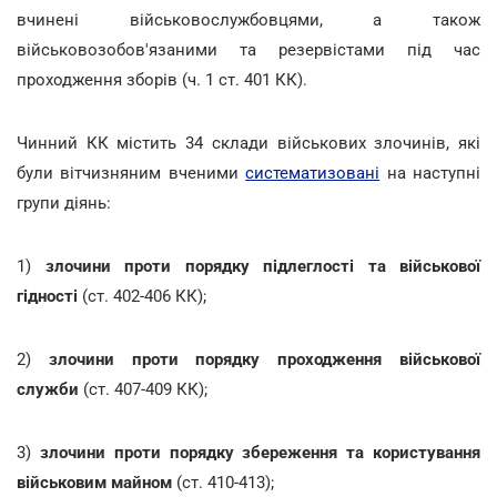
вчинені військовослужбовцями, а також
військовозобов'язаними та резервістами під час
проходження зборів (ч. 1 ст. 401 КК).
Чинний КК містить 34 склади військових злочинів, які
були вітчизняним вченими
систематизовані
на наступні
групи діянь:
1)
злочини проти порядку підлеглості та військової
гідності
(ст. 402-406 КК);
2)
злочини
проти порядку проходження військової
служби
(ст. 407-409 КК);
3)
злочини проти порядку збереження та користування
військовим майном
(ст. 410-413);