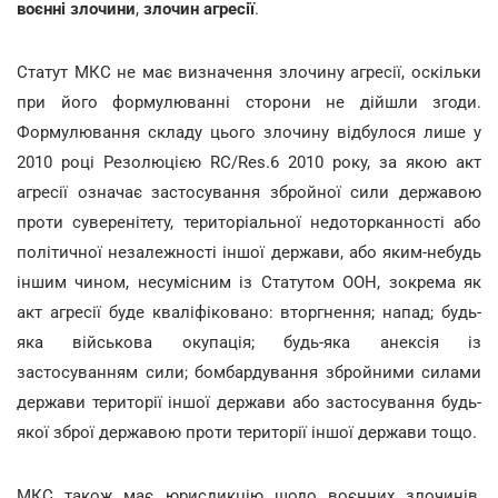
воєнні злочини
,
злочин агресії
.
Статут МКС не має визначення злочину агресії, оскільки
при його формулюванні сторони не дійшли згоди.
Формулювання складу цього злочину відбулося лише у
2010 році Резолюцією RC/Res.6 2010 року, за якою акт
агресії означає застосування збройної сили державою
проти суверенітету, територіальної недоторканності або
політичної незалежності іншої держави, або яким-небудь
іншим чином, несумісним із Статутом ООН, зокрема як
акт агресії буде кваліфіковано: вторгнення; напад; будь-
яка військова окупація; будь-яка анексія із
застосуванням сили; бомбардування збройними силами
держави території іншої держави або застосування будь-
якої зброї державою проти території іншої держави тощо.
МКС також має юрисдикцію щодо воєнних злочинів,