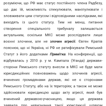
розуміючи, що РФ має статус постійного члена Радбезу,
що дає їй, можливість спекулювати, маніпулювати і
зловживати цим статусом і відповідними наслідками, які
виходять із цього статусу. Тим не менш, питання
створення спеціального трибуналу залишається
актуальним, оскільки МКС може розслідувати лише
воєнні злочини, але не
злочин агресії
. Євген Крапів
пояснює, що ні Україна, ні РФ не ратифікували Римський
Статут з його додатками
Примітка
. На конференції, що
відбувалась у 2010 р. у м. Кампала (Уганда) держави-
сторони Римського статуту внесли в МКС не буде мати
юрисдикційних повноважень щодо злочинів агресії,
вчинених громадянами держав, які не є сторонами
Римського Статуту, або на їх територіях; а також не може
здійснювати юрисдикцію щодо акту агресії, який був
вчинений державою-учасницею, якщо ця держава
заявила про невизнання такої юрисдикції шляхом