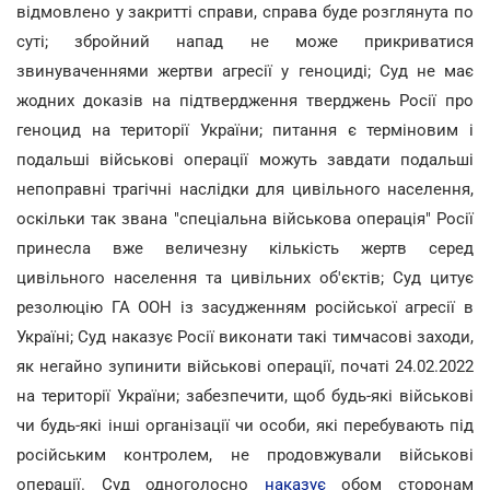
відмовлено у закритті справи, справа буде розглянута по
суті; збройний напад не може прикриватися
звинуваченнями жертви агресії у геноциді; Суд не має
жодних доказів на підтвердження тверджень Росії про
геноцид на території України; питання є терміновим і
подальші військові операції можуть завдати подальші
непоправні трагічні наслідки для цивільного населення,
оскільки так звана "спеціальна військова операція" Росії
принесла вже величезну кількість жертв серед
цивільного населення та цивільних об'єктів; Суд цитує
резолюцію ГА ООН із засудженням російської агресії в
Україні; Суд наказує Росії виконати такі тимчасові заходи,
як негайно зупинити військові операції, початі 24.02.2022
на території України; забезпечити, щоб будь-які військові
чи будь-які інші організації чи особи, які перебувають під
російським контролем, не продовжували військові
операції. Суд одноголосно
наказує
обом сторонам