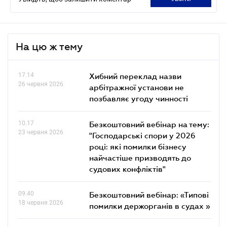
На цю ж тему
17.14
Хибний переклад назви
26 червня 2026
арбітражної установи не
позбавляє угоду чинності
10.17
Безкоштовний вебінар на тему:
23 червня 2026
"Господарські спори у 2026
році: які помилки бізнесу
найчастіше призводять до
судових конфліктів"
09.40
Безкоштовний вебінар: «Типові
18 червня 2026
помилки держорганів в судах »