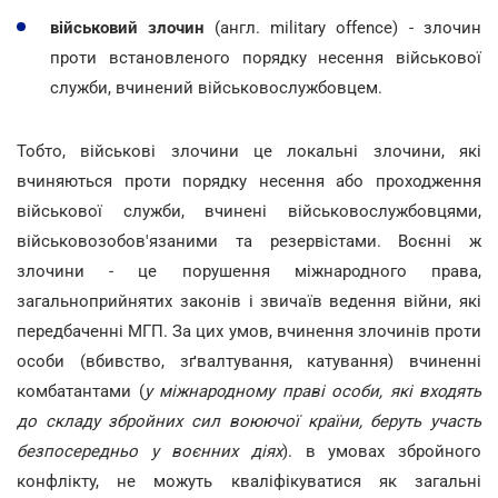
військовий злочин
(англ. military offence) - злочин
проти встановленого порядку несення військової
служби, вчинений військовослужбовцем.
Тобто, військові злочини це локальні злочини, які
вчиняються проти порядку несення або проходження
військової служби, вчинені військовослужбовцями,
військовозобов'язаними та резервістами. Воєнні ж
злочини - це порушення міжнародного права,
загальноприйнятих законів і звичаїв ведення війни, які
передбаченні МГП. За цих умов, вчинення злочинів проти
особи (вбивство, зґвалтування, катування) вчиненні
комбатантами (
у міжнародному праві особи, які входять
до складу збройних сил воюючої країни, беруть участь
безпосередньо у воєнних діях
). в умовах збройного
конфлікту, не можуть кваліфікуватися як загальні