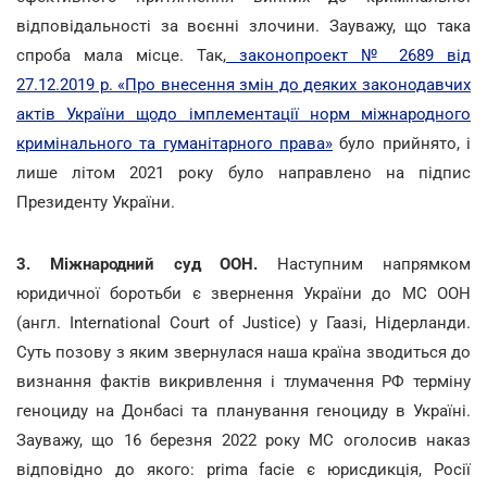
відповідальності за воєнні злочини. Зауважу, що така
спроба мала місце. Так,
законопроект № 2689 від
27.12.2019 р. «Про внесення змін до деяких законодавчих
актів України щодо імплементації норм міжнародного
кримінального та гуманітарного права»
було прийнято, і
лише літом 2021 року було направлено на підпис
Президенту України.
3. Міжнародний суд ООН.
Наступним напрямком
юридичної боротьби є звернення України до МС ООН
(англ. International Court of Justice) у Гаазі, Нідерланди.
Суть позову з яким звернулася наша країна зводиться до
визнання фактів викривлення і тлумачення РФ терміну
геноциду на Донбасі та планування геноциду в Україні.
Зауважу, що 16 березня 2022 року МС оголосив наказ
відповідно до якого: prima facie є юрисдикція, Росії