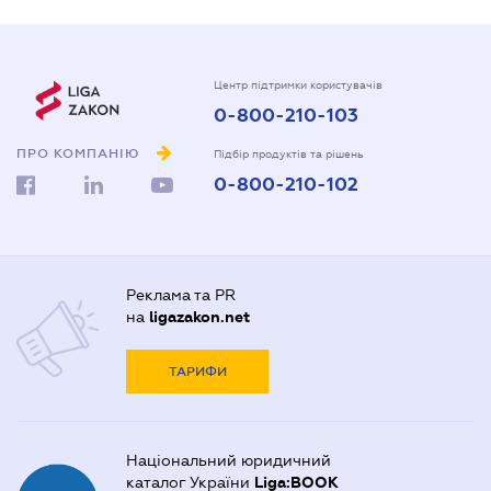
Центр підтримки користувачів
0-800-210-103
ПРО КОМПАНІЮ
Підбір продуктів та рішень
0-800-210-102
Реклама та PR
на
ligazakon.net
ТАРИФИ
Національний юридичний
каталог України
Liga:BOOK