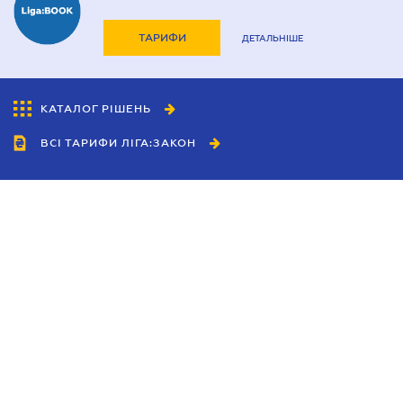
ТАРИФИ
ДЕТАЛЬНІШЕ
КАТАЛОГ РІШЕНЬ
ВСІ ТАРИФИ ЛІГА:ЗАКОН
Співробітництво
Агенти
Дилери
Політика конфіденційності
Умови використання сайту
Реклама
Блог
Новини компанії