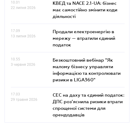
10.01
КВЕД та NACE 2.1-UA: бізнес
22 липня 2026
має самостійно змінити коди
діяльності
17.09
Продали електроенергію в
13 липня 2026
мережу — втратили єдиний
податок
10.55
Безкоштовний вебінар "Як
3 червня 2026
малому бізнесу управляти
інформацією та контролювати
ризики в LIGA360"
17.03
СЕС на даху та єдиний податок:
29 травня 2026
ДПС роз’яснила ризики втрати
спрощеної системи для
орендодавців