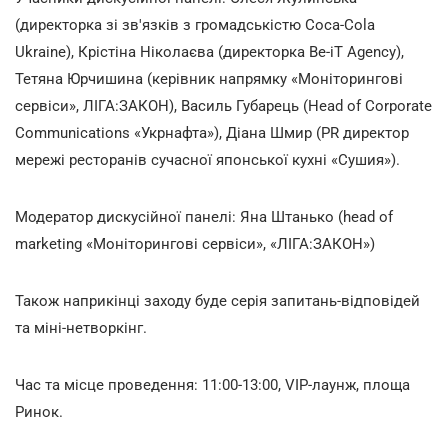
(директорка зі зв'язків з громадськістю Coca-Cola
Ukraine), Крістіна Ніколаєва (директорка Be-iT Agency),
Тетяна Юрчишина (керівник напрямку «Моніторингові
сервіси», ЛІГА:ЗАКОН), Василь Губарець (Head of Corporate
Communications «Укрнафта»), Діана Шмир (PR директор
мережі ресторанів сучасної японської кухні «Сушия»).
Модератор дискусійної панелі: Яна Штанько (head of
marketing «Моніторингові сервіси», «ЛІГА:ЗАКОН»)
Також наприкінці заходу буде серія запитань-відповідей
та міні-нетворкінг.
Час та місце проведення: 11:00-13:00, VIP-лаунж, площа
Ринок.