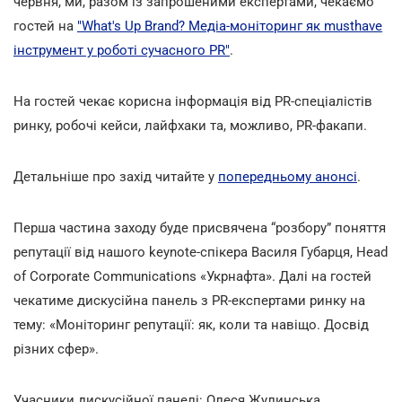
червня, ми, разом із запрошеними експертами, чекаємо
гостей на
"What's Up Brand? Медіа-моніторинг як musthave
інструмент у роботі сучасного PR"
.
На гостей чекає корисна інформація від PR-спеціалістів
ринку, робочі кейси, лайфхаки та, можливо, PR-факапи.
Детальніше про захід читайте у
попередньому анонсі
.
Перша частина заходу буде присвячена “розбору” поняття
репутації від нашого keynote-спікера Василя Губарця, Head
of Corporate Communications «Укрнафта». Далі на гостей
чекатиме дискусійна панель з PR-експертами ринку на
тему: «Моніторинг репутації: як, коли та навіщо. Досвід
різних сфер».
Учасники дискусійної панелі: Олеся Жулинська