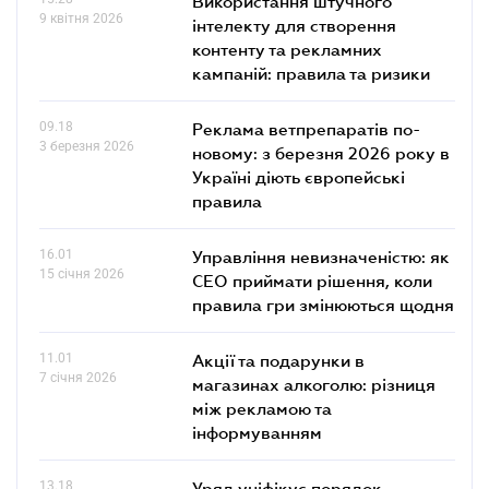
Використання штучного
9 квітня 2026
інтелекту для створення
контенту та рекламних
кампаній: правила та ризики
09.18
Реклама ветпрепаратів по-
3 березня 2026
новому: з березня 2026 року в
Україні діють європейські
правила
16.01
Управління невизначеністю: як
15 січня 2026
СЕО приймати рішення, коли
правила гри змінюються щодня
11.01
Акції та подарунки в
7 січня 2026
магазинах алкоголю: різниця
між рекламою та
інформуванням
13.18
Уряд уніфікує порядок