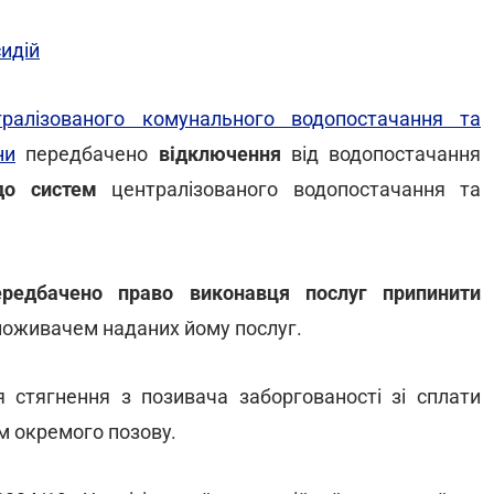
идій
ралізованого комунального водопостачання та
ни
передбачено
відключення
від водопостачання
до систем
централізованого водопостачання та
редбачено право виконавця послуг припинити
споживачем наданих йому послуг.
 стягнення з позивача заборгованості зі сплати
м окремого позову.