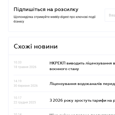
Підпишіться на розсилку
Щопонеділка отримуйте weekly-digest про ключові події
бізнесу
Схожі новини
10.33
НКРЕКП виводить ліцензування во
18 травня 2026
воєнного стану
14.19
Ліцензування водоканалів переда
30 березня 2026
10.17
З 2026 року зростуть тарифи на 
22 грудня 2025
10.14