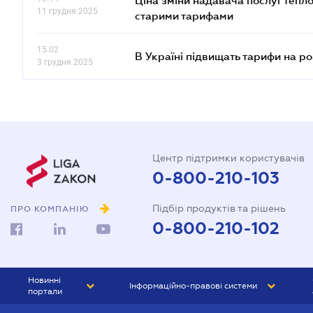
Ціна зміни надавача послуг тепл
11 грудня 2025
старими тарифами
15.02
В Україні підвищать тарифи на ро
3 грудня 2025
Центр підтримки користувачів
0-800-210-103
Підбір продуктів та рішень
ПРО КОМПАНІЮ
0-800-210-102
Новинні
Інформаційно-правові системи
портали
ЮРЛІГА
Право України