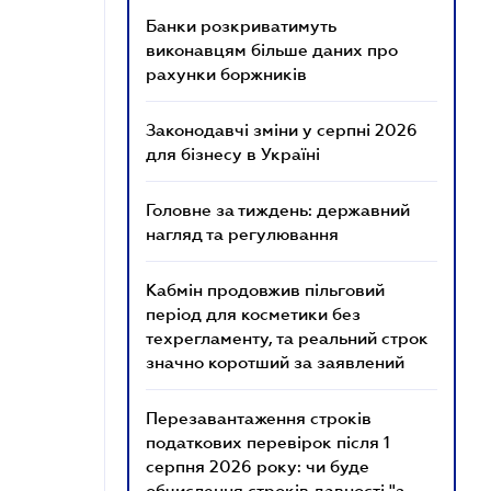
Банки розкриватимуть
виконавцям більше даних про
рахунки боржників
Законодавчі зміни у серпні 2026
для бізнесу в Україні
Головне за тиждень: державний
нагляд та регулювання
Кабмін продовжив пільговий
період для косметики без
техрегламенту, та реальний строк
значно коротший за заявлений
Перезавантаження строків
податкових перевірок після 1
серпня 2026 року: чи буде
обчислення строків давності "з