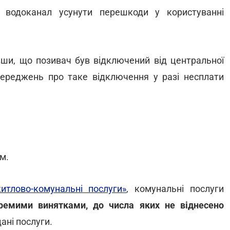
и водоканал усунути перешкоди у користуванні
вши, що позивач був відключений від центральної
опереджень про таке відключення у разі несплати
м.
итлово-комунальні послуги»
, комунальні послуги
кремими винятками, до числа яких не віднесено
ані послуги.