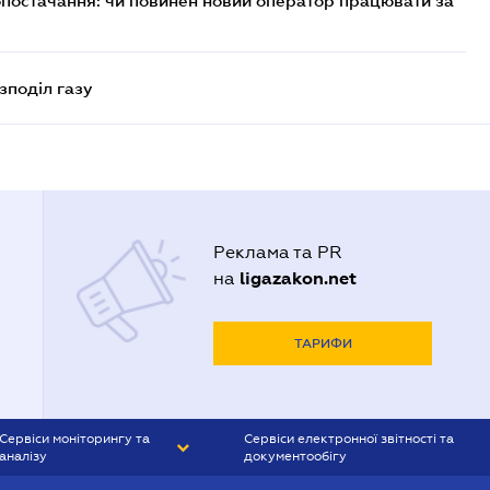
опостачання: чи повинен новий оператор працювати за
зподіл газу
Реклама та PR
ligazakon.net
на
ТАРИФИ
Сервіси моніторингу та
Сервіси електронної звітності та
аналізу
документообігу
CONTR AGENT
Liga:REPORT