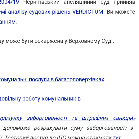
004/19
Чернігівський апеляційний суд прийняв
емі аналізу судових рішень VERDICTUM
. Ви можете
анням
.
ду може бути оскаржена у Верховному Суді.
комунальні послуги в багатоповерхівках
довільну роботу комунальників
зрахунку заборгованості та штрафних санкцій»
Н допоможе розрахувати суму заборгованості з
ії. Тестовий доступ до ІПС можна отримати
тут
.