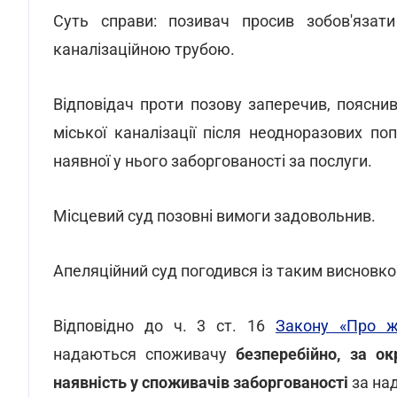
Суть справи: позивач просив зобов'язат
каналізаційною трубою.
Відповідач проти позову заперечив, поясни
міської каналізації після неодноразових п
наявної у нього заборгованості за послуги.
Місцевий суд позовні вимоги задовольнив.
Апеляційний суд погодився із таким висновко
Відповідно до ч. 3 ст. 16
Закону «Про ж
надаються споживачу
безперебійно, за о
наявність у споживачів заборгованості
за над