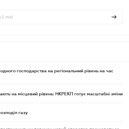
дного господарства на регіональний рівень на час
ють на місцевий рівень: НКРЕКП готує масштабні зміни
розподіл газу