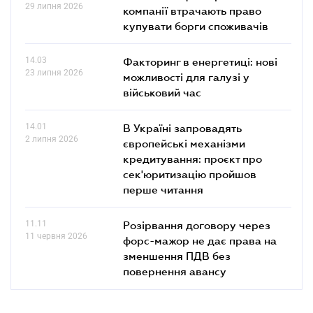
29 липня 2026
компанії втрачають право
купувати борги споживачів
14.03
Факторинг в енергетиці: нові
23 липня 2026
можливості для галузі у
військовий час
14.01
В Україні запровадять
2 липня 2026
європейські механізми
кредитування: проєкт про
сек'юритизацію пройшов
перше читання
11.11
Розірвання договору через
11 червня 2026
форс-мажор не дає права на
зменшення ПДВ без
повернення авансу