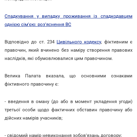
Спадкування у випадку проживання із спадкодавцем
однією сім'єю: роз'яснення ВС
Відповідно до ст. 234
Цивільного кодексу
, фіктивним є
правочин, який вчинено без наміру створення правових
наслідків, які обумовлювалися цим правочином.
Велика Палата вказала, що основними ознаками
фіктивного правочину є:
- введення в оману (до або в момент укладення угоди)
третьої особи щодо фактичних обставин правочину або
дійсних намірів учасників;
- свідомий намір невиконання зобов'язань договору;