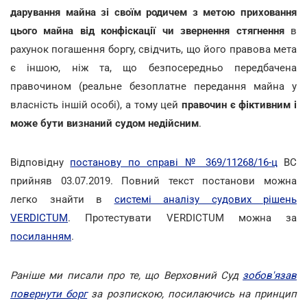
дарування майна зі своїм родичем з метою приховання
цього майна від конфіскації чи звернення стягнення
в
рахунок погашення боргу, свідчить, що його правова мета
є іншою, ніж та, що безпосередньо передбачена
правочином (реальне безоплатне передання майна у
власність іншій особі), а тому цей
правочин є фіктивним і
може бути визнаний судом недійсним
.
Відповідну
постанову по справі № 369/11268/16-ц
ВС
прийняв 03.07.2019. Повний текст постанови можна
легко знайти в
системі аналізу судових рішень
VERDICTUM
. Протестувати VERDICTUM можна за
посиланням
.
Раніше ми писали про те, що Верховний Суд
зобов'язав
повернути борг
за розпискою, посилаючись на принцип