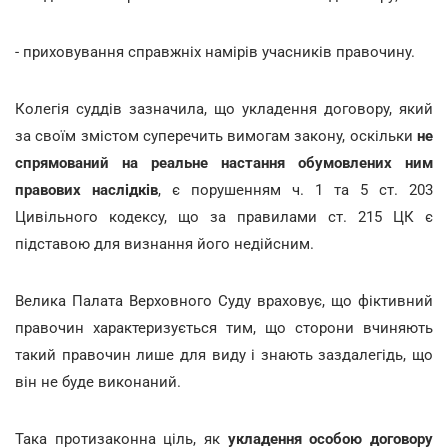
- приховування справжніх намірів учасників правочину.
Колегія суддів зазначила, що укладення договору, який
за своїм змістом суперечить вимогам закону, оскільки
не
спрямований на реальне настання обумовлених ним
правових наслідків
, є порушенням ч. 1 та 5 ст. 203
Цивільного кодексу, що за правилами ст. 215 ЦК є
підставою для визнання його недійсним.
Велика Палата Верховного Суду враховує, що фіктивний
правочин характеризується тим, що сторони вчиняють
такий правочин лише для виду і знають заздалегідь, що
він не буде виконаний.
Така протизаконна ціль, як
укладення особою договору