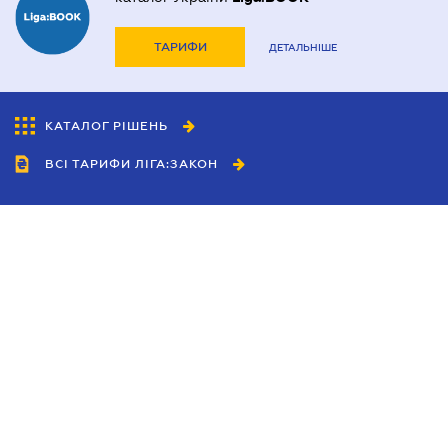
ТАРИФИ
ДЕТАЛЬНІШЕ
КАТАЛОГ РІШЕНЬ
ВСІ ТАРИФИ ЛІГА:ЗАКОН
Співробітництво
Агенти
Дилери
Політика конфіденційності
Умови використання сайту
Реклама
Блог
Новини компанії