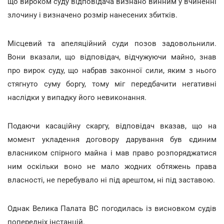
що вироком суду відповідача визнано винним у вчиненні
злочину і визначено розмір нанесених збитків.
Місцевий та апеляційний суди позов задовольнили.
Вони вказали, що відповідач, відчужуючи майно, знав
про вирок суду, що набрав законної сили, яким з нього
стягнуто суму боргу, тому міг передбачити негативні
наслідки у випадку його невиконання.
Подаючи касаційну скаргу, відповідач вказав, що на
момент укладення договору дарування був єдиним
власником спірного майна і мав право розпоряджатися
ним оскільки воно не мало жодних обтяжень права
власності, не перебувало ні під арештом, ні під заставою.
Однак Велика Палата ВС погодилась із висновком судів
попередніх інстанцій.