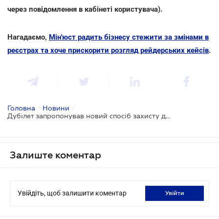
через повідомлення в кабінеті користувача).
Нагадаємо,
Мін'юст радить бізнесу стежити за змінами в
реєстрах та хоче прискорити розгляд рейдерських кейсів
.
Головна
/
Новини
/
Дубілет запропонував новий спосіб захисту даних для боротьби з рейдерством
Залиште коментар
Увійдіть, щоб залишити коментар
увійти