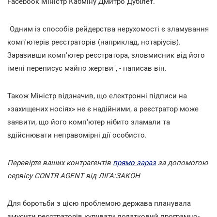
Facebook Міністр Кабміну Дмитро Дубілет.
"Одним із способів рейдерства нерухомості є зламування
комп'ютерів реєстраторів (наприклад, нотаріусів).
Заразивши комп'ютер реєстратора, зловмисник від його
імені переписує майно жертви", - написав він.
Також Міністр відзначив, що електронні підписи на
«захищених носіях» не є надійними, а реєстратор може
заявити, що його комп'ютер нібито зламали та
здійснювати неправомірні дії особисто.
Перевірте ваших контрагентів
прямо зараз
за допомогою
сервісу CONTR AGENT від ЛІГА:ЗАКОН
Для боротьби з цією проблемою держава планувала
змусити реєстраторів купувати додатковий програмно-